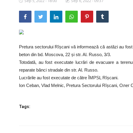
Sep 5, 2022 - 18:00
Sep 6, 2022 - 09:37
SERVICII
Sectorul Rîșcani
Căutați pe Internet
Pretura sectorului Rîșcani vă informează că astăzi au fost 
beton din bd. Moscova, 22 și str. Al. Russo, 3/3.
Totodată, au fost executate lucrări de evacuare a terenu
reparate bănci stradale din str. Al. Russo.
Lucrările au fost executate de către ÎMPSL Rîșcani.
Ion Ceban, Vlad Melnic, Pretura Sectorului Rîșcani, Олег
Tags: