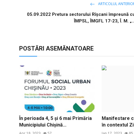
ARTICOLUL ANTERIO
05.09.2022 Pretura sectorului Rîșcani împreună c
ÎMPSL, ÎMGFL 17-23, Î. M. „..
POSTĂRI ASEMĂNATOARE
În perioada 4, 5 și 6 mai Primăria
Manifestare c
Municipiului Chișină...
în contextul Zil
Apr 18, 2023
57
Jan 17, 2023
85