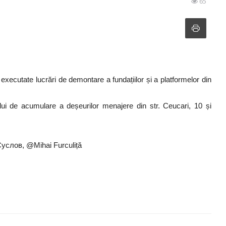
65
executate lucrări de demontare a fundațiilor și a platformelor din
lui de acumulare a deșeurilor menajere din str. Ceucari, 10 și
 Суслов, @Mihai Furculiță