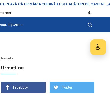
Internet
ORUL RÎȘCANI
♿
Des
tformelo...
Urmați-ne
Facebook
Twitter