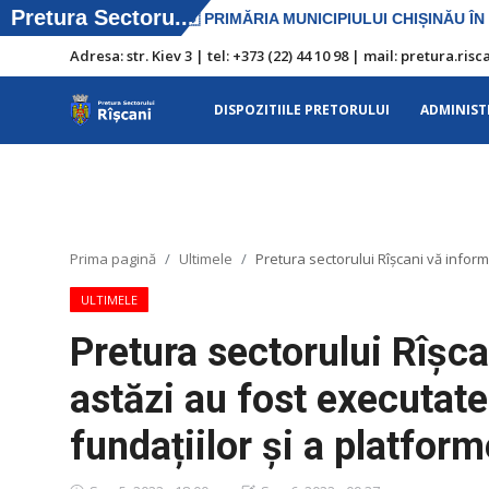
Adresa: str. Kiev 3 | tel: +373 (22) 44 10 98 | mail: pretura.r
DISPOZITIILE PRETORULUI
ADMINIST
DISPOZITIILE PRETORULUI
Adresa: str. Kiev 3 | tel: +373 (22) 44 10
98 | mail: pretura.riscani@gmail.com
Prima pagină
Ultimele
Pretura sectorului Rîșcani vă inform
SERVICII SECTOR
ULTIMELE
Harta sect. Riscani
Pretura sectorului Rîșc
ADMINISTRAŢIA
astăzi au fost executat
Transparența
fundațiilor și a platform
Proiecte