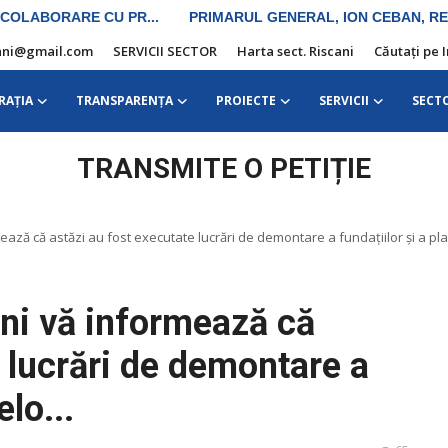
iscani@gmail.com
SERVICII SECTOR
Harta sect. Riscani
Căutați pe 
RAŢIA
TRANSPARENȚA
PROIECTE
SERVICII
SECT
TRANSMITE O PETIȚIE
ează că astăzi au fost executate lucrări de demontare a fundațiilor și a pla
ani vă informează că
e lucrări de demontare a
elo...