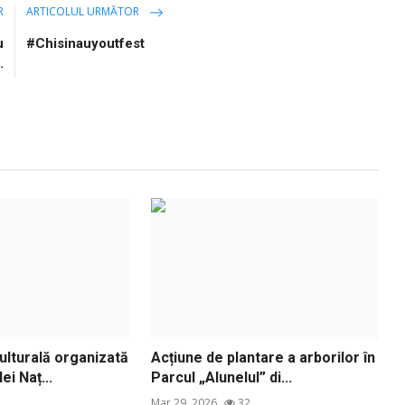
R
ARTICOLUL URMĂTOR
u
#Chisinauyoutfest
.
ulturală organizată
Acțiune de plantare a arborilor în
ei Naț...
Parcul „Alunelul” di...
Mar 29, 2026
32