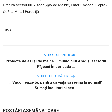
Pretura sectorului Rîșcani,@Vlad Melnic, Олег Суслов, Сергей
Дойна,Mihail Furculiță
Tags:
ARTICOLUL ANTERIOR
Proiecte de azi și de mâine – municipiul Arad și sectorul
Rîșcani În perioada ...
ARTICOLUL URMĂTOR
,, Vaccinează-te, pentru ca viața să revină la normal!”
Stimați locuitori ai sec...
POSTĂRI ASEMĂNATOARE