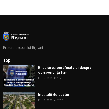
Pretura sectorului Rîșcani
Top
Eliberarea certificatului despre
componenţa famili...
Feb 7, 2020
11268
Institutii de sector
Feb 7, 2020
6255