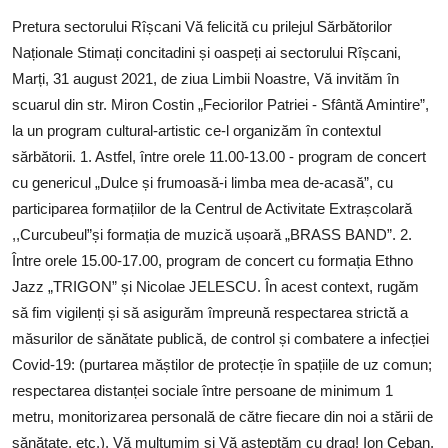
SERVICII
Pretura sectorului Rîșcani Vă felicită cu prilejul Sărbătorilor
Naționale Stimați concitadini și oaspeți ai sectorului Rîșcani,
Sectorul Rîșcani
Marți, 31 august 2021, de ziua Limbii Noastre, Vă invităm în
Căutați pe Internet
scuarul din str. Miron Costin „Feciorilor Patriei - Sfântă Amintire”,
la un program cultural-artistic ce-l organizăm în contextul
sărbătorii. 1. Astfel, între orele 11.00-13.00 - program de concert
cu genericul „Dulce și frumoasă-i limba mea de-acasă”, cu
participarea formațiilor de la Centrul de Activitate Extrașcolară
,,Curcubeul”și formația de muzică ușoară „BRASS BAND”. 2.
Între orele 15.00-17.00, program de concert cu formația Ethno
Jazz „TRIGON” și Nicolae JELESCU. În acest context, rugăm
să fim vigilenți și să asigurăm împreună respectarea strictă a
măsurilor de sănătate publică, de control și combatere a infecției
Covid-19: (purtarea măștilor de protecție în spațiile de uz comun;
respectarea distanței sociale între persoane de minimum 1
metru, monitorizarea personală de către fiecare din noi a stării de
sănătate, etc.). Vă mulțumim și Vă așteptăm cu drag! Ion Ceban,