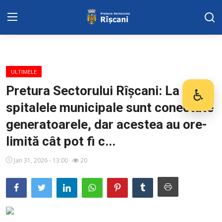
DISPOZITIILE PRETORULUI
ULTIMELE
Adresa: str. Kiev 3 | tel: +373 (22) 44 10
Pretura Sectorului Rîșcani: La
♿
Des
98 | mail: pretura.riscani@gmail.com
spitalele municipale sunt conectate
SERVICII SECTOR
generatoarele, dar acestea au ore-
limită cât pot fi c...
Harta sect. Riscani
Jan 31, 2026 - 13:00
20
ADMINISTRAŢIA
Transparența
Proiecte