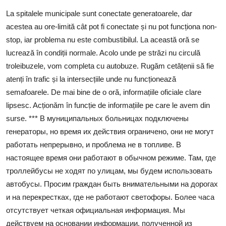
SERVICII
La spitalele municipale sunt conectate generatoarele, dar
acestea au ore-limită cât pot fi conectate și nu pot funcționa non-
Sectorul Rîșcani
stop, iar problema nu este combustibilul. La această oră se
Căutați pe Internet
lucrează în condiții normale. Acolo unde pe străzi nu circulă
troleibuzele, vom completa cu autobuze. Rugăm cetățenii să fie
atenți în trafic și la intersecțiile unde nu funcționează
semafoarele. De mai bine de o oră, informațiile oficiale clare
lipsesc. Acționăm în funcție de informațiile pe care le avem din
surse. *** В муниципальных больницах подключены
генераторы, но время их действия ограничено, они не могут
работать непрерывно, и проблема не в топливе. В
настоящее время они работают в обычном режиме. Там, где
троллейбусы не ходят по улицам, мы будем использовать
автобусы. Просим граждан быть внимательными на дорогах
и на перекрестках, где не работают светофоры. Более часа
отсутствует четкая официальная информация. Мы
действуем на основании информации, полученной из