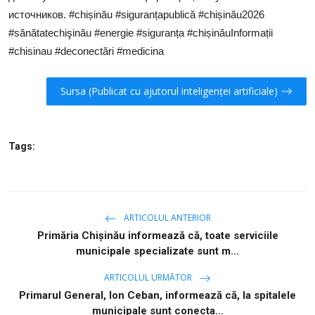
источников. #chișinău #siguranțapublică #chișinău2026
#sănătatechişinău #energie #siguranța #chișinăuInformații
#chisinau #deconectări #medicina
Sursa (Publicat cu ajutorul inteligenței artificiale)
Tags:
ARTICOLUL ANTERIOR
Primăria Chișinău informează că, toate serviciile
municipale specializate sunt m...
ARTICOLUL URMĂTOR
Primarul General, Ion Ceban, informează că, la spitalele
municipale sunt conecta...