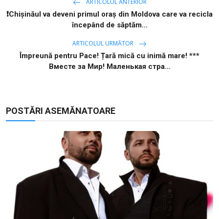
ARTICOLUL ANTERIOR
❗️Chișinăul va deveni primul oraș din Moldova care va recicla
începând de săptăm...
ARTICOLUL URMĂTOR
Împreună pentru Pace! Țară mică cu inimă mare! ***
Вместе за Мир! Маленькая стра...
POSTĂRI ASEMĂNATOARE