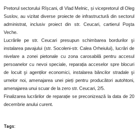
SERVICII
Pretorul sectorului Rîșcani, dl Vlad Melnic, și vicepretorul dl Oleg
Suslov, au vizitat diverse proiecte de infrastructură din sectorul
Sectorul Rîșcani
administrat, inclusiv proiect din str. Ceucari, cartierul Poşta
Căutați pe Internet
Veche.
Lucrările pe str. Ceucari presupun schimbarea bordurilor şi
instalarea pavajului (str. Socoleni-str. Calea Orheiului), lucrări de
nivelare a zonei pietonale cu zona carosabilă pentru accesul
persoanelor cu nevoi speciale, reparația acceselor spre blocuri
de locuit şi agenților economici, instalarea băncilor stradale şi
urnelor noi, amenajarea unei pieți pentru producători autohtoni,
amenajarea unui scuar de la zero str. Ceucari, 2/5.
Finalizarea lucrărilor de reparație se preconizează la data de 20
decembrie anului curent.
Tags: