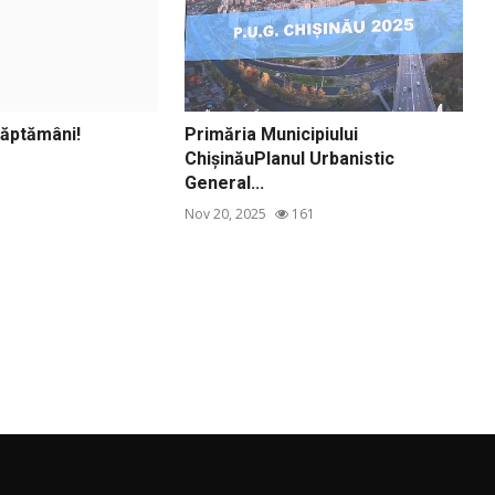
săptămâni!
Primăria Municipiului
ChișinăuPlanul Urbanistic
1
General...
Nov 20, 2025
161