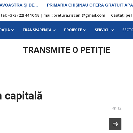
| tel: +373 (22) 44 10 98 | mail: pretura.riscani@gmail.com
Căutați pe 
RAŢIA
TRANSPARENȚA
PROIECTE
SERVICII
SECT
TRANSMITE O PETIȚIE
n capitală
12