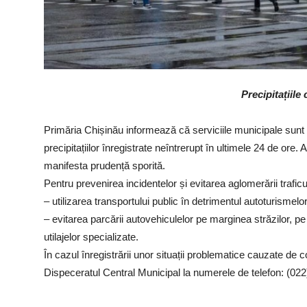
Precipitațiile
Primăria Chișinău informează că serviciile municipale sunt mo
precipitațiilor înregistrate neîntrerupt în ultimele 24 de ore.
manifesta prudență sporită.
Pentru prevenirea incidentelor și evitarea aglomerării trafic
– utilizarea transportului public în detrimentul autoturismelo
– evitarea parcării autovehiculelor pe marginea străzilor, pe
utilajelor specializate.
În cazul înregistrării unor situații problematice cauzate de 
Dispeceratul Central Municipal la numerele de telefon: (02