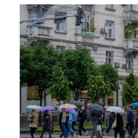
SERVICII
Sectorul Rîșcani
Căutați pe Internet