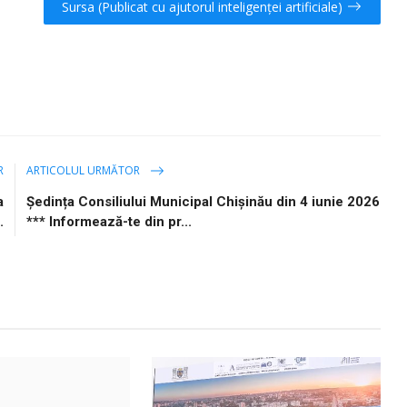
Sursa (Publicat cu ajutorul inteligenței artificiale)
R
ARTICOLUL URMĂTOR
a
Ședința Consiliului Municipal Chișinău din 4 iunie 2026
.
*** Informează-te din pr...