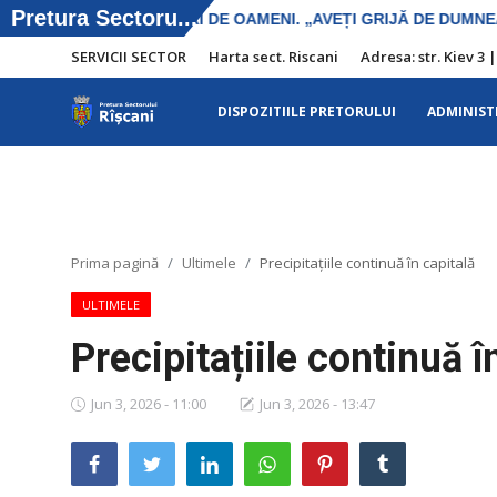
SERVICII SECTOR
Harta sect. Riscani
Adresa: str. Kiev 3 
DISPOZITIILE PRETORULUI
ADMINIST
SERVICII SECTOR
Harta sect. Riscani
DISPOZITIILE PRETORULUI
Prima pagină
Ultimele
Precipitațiile continuă în capitală
Adresa: str. Kiev 3 | tel: +373 (22) 44 10
ULTIMELE
98 | mail: pretura.riscani@gmail.com
Precipitațiile continuă î
ADMINISTRAŢIA
Jun 3, 2026 - 11:00
Jun 3, 2026 - 13:47
Transparența
Proiecte