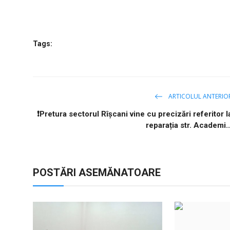
Tags:
ARTICOLUL ANTERIO
❗️Pretura sectorul Rîșcani vine cu precizări referitor l
reparația str. Academi..
POSTĂRI ASEMĂNATOARE