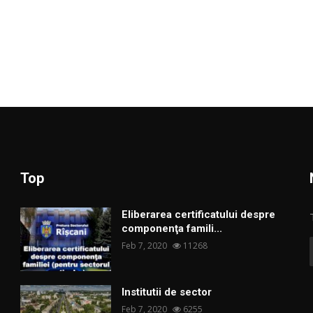
Top
Eliberarea certificatului despre
componenţa famili...
Feb 7, 2020
11268
Institutii de sector
Feb 7, 2020
6255