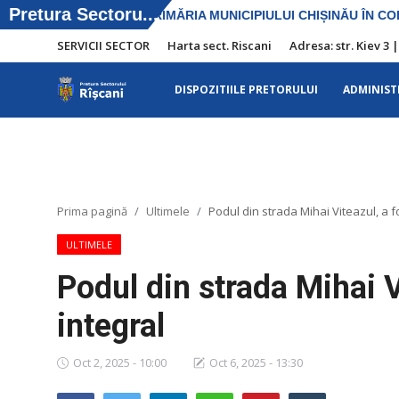
SERVICII SECTOR
Harta sect. Riscani
Adresa: str. Kiev 3 
DISPOZITIILE PRETORULUI
ADMINIST
SERVICII SECTOR
Harta sect. Riscani
DISPOZITIILE PRETORULUI
Prima pagină
Ultimele
Podul din strada Mihai Viteazul, a fo
Adresa: str. Kiev 3 | tel: +373 (22) 44 10
ULTIMELE
98 | mail: pretura.riscani@gmail.com
Podul din strada Mihai Vi
ADMINISTRAŢIA
integral
Transparența
Oct 2, 2025 - 10:00
Oct 6, 2025 - 13:30
Proiecte