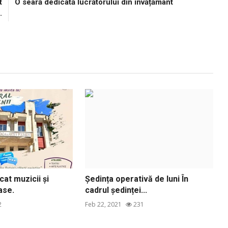
t
O seară dedicată lucrătorului din învățământ
.
at muzicii și
Ședința operativă de luni În
ase.
cadrul ședinței...
2
Feb 22, 2021
231