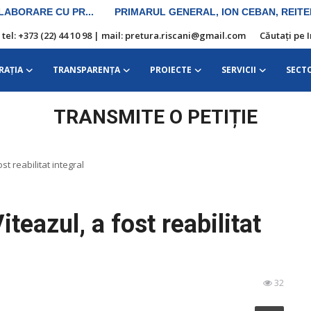
| tel: +373 (22) 44 10 98 | mail: pretura.riscani@gmail.com
Căutați pe 
RAŢIA
TRANSPARENȚA
PROIECTE
SERVICII
SECT
TRANSMITE O PETIȚIE
st reabilitat integral
teazul, a fost reabilitat
32