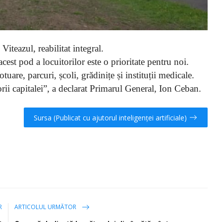
iteazul, reabilitat integral.
cest pod a locuitorilor este o prioritate pentru noi.
are, parcuri, școli, grădinițe și instituții medicale.
rii capitalei”, a declarat Primarul General, Ion Ceban.
Sursa (Publicat cu ajutorul inteligenței artificiale)
R
ARTICOLUL URMĂTOR