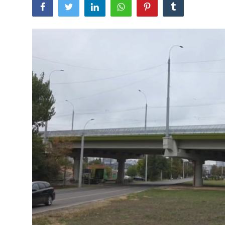
SERVICII
Sectorul Rîșcani
Căutați pe Internet