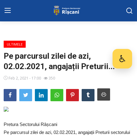
DISPOZITIILE PRETORULUI
ULTIMELE
Adresa: str. Kiev 3 | tel: +373 (22) 44 10
Pe parcursul zilei de azi,
♿
Des
98 | mail: pretura.riscani@gmail.com
02.02.2021, angajații Preturii...
SERVICII SECTOR
Feb 2, 2021 - 17:00
350
Harta sect. Riscani
ADMINISTRAŢIA
Transparența
Pretura Sectorului Râșcani
Proiecte
Pe parcursul zilei de azi, 02.02.2021, angajații Preturii sectorului