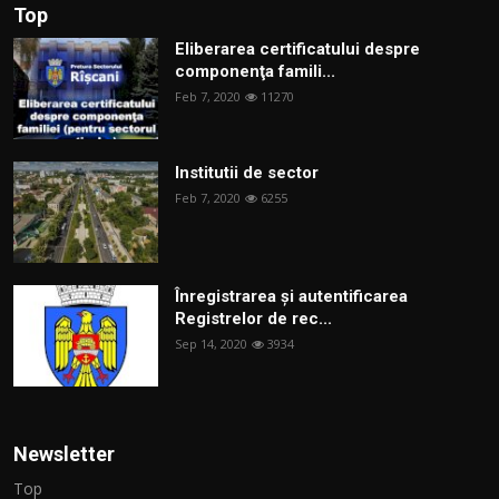
Top
Eliberarea certificatului despre
componenţa famili...
Feb 7, 2020
11270
Institutii de sector
Feb 7, 2020
6255
Înregistrarea și autentificarea
Registrelor de rec...
Sep 14, 2020
3934
Newsletter
Top