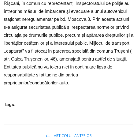
SERVICII
Rîșcani, în comun cu reprezentanții Inspectoratului de poliție au
întreprins măsuri de îmbarcare și evacuare a unui autovehicul
Sectorul Rîșcani
staționat neregulamentar pe bd. Moscova,3. Prin aceste acțiuni
s-a asigurat securitatea publică și respectarea normelor privind
Căutați pe Internet
circulația pe drumurile publice, precum și apărarea drepturilor și a
libertăților cetățenilor și a interesului public. Mijlocul de transport
,,capturat” va fi stocat în parcarea specială din comuna Trușeni (
str. Calea Trușenenilor, 46), amenajată pentru astfel de situații.
Entitatea publică nu va tolera nici în continuare lipsa de
responsabilitate și atitudine din partea
proprietarilor/conducătorilor-auto.
Tags:
ARTICOLUL ANTERIOR