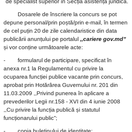
de specialist superior în Secția asistență juridică.
Dosarele de înscriere la concurs se pot
depune personal/prin poștă/prin e-mail, în termen
de cel puțin 20 de zile calendaristice din data
publicării anunțului pe portalul
,,cariere gov.md”
și vor conține următoarele acte:
-
formularul de participare, specificat în
anexa nr.1 la Regulamentul cu privire la
ocuparea funcției publice vacante prin concurs,
aprobat prin Hotărârea Guvernului nr. 201 din
11.03.2009 ,,Privind punerea în aplicare a
prevederilor Legii nr.158 - XVI din 4 iunie 2008
,,Cu privire la funcția publică și statutul
funcționarului public”;
-
copia buletinului de identitate;