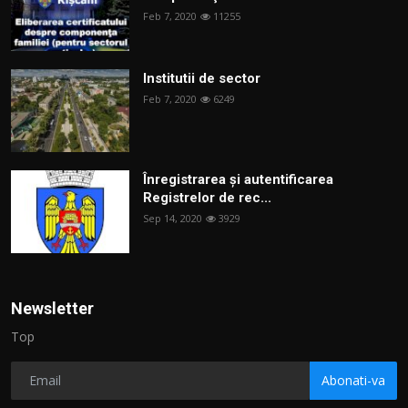
Feb 7, 2020
11255
Institutii de sector
Feb 7, 2020
6249
Înregistrarea și autentificarea
Registrelor de rec...
Sep 14, 2020
3929
Newsletter
Top
Abonati-va