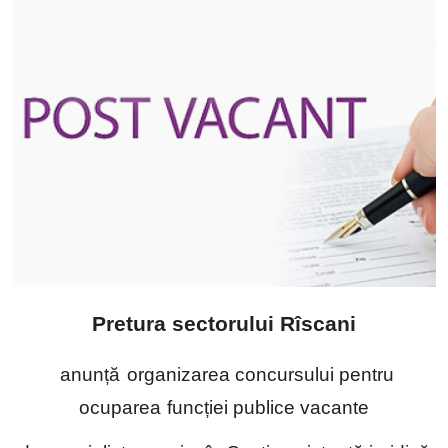
SERVICII
Sectorul Rîșcani
Căutați pe Internet
Pretura sectorului Rîscani
anunță
organizarea concursului pentru
ocuparea
funcției publice vacante