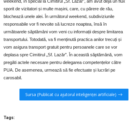
weekend, în special la Cimitirul „Sf. Lazăr”, am avut deja un flux
sporit de vizitatori și multe mașini, care, cu părere de rău,
blochează unele alei. În următorul weekend, subdiviziunile
responsabile vor fi nevoite să lucreze noaptea, însă în
următoarele săptămâni vom veni cu informații despre limitarea
transportului. Totodată, va fi menținută practica anilor trecuți și
vom asigura transport gratuit pentru persoanele care se vor
deplasa spre Cimitirul „Sf. Lazăr”. În această săptămână, vom
pregăti actele necesare pentru delegarea competențelor către
PUA. De asemenea, urmează să fie efectuate și lucrări pe
carosabil.
Sursa (Publicat cu ajutorul inteligenței artificiale)
Tags: