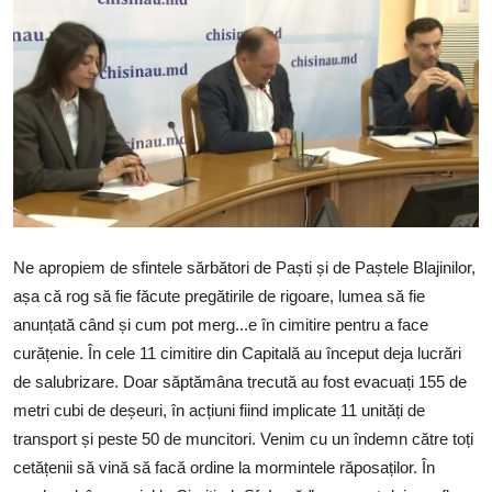
SERVICII
Sectorul Rîșcani
Căutați pe Internet
Ne apropiem de sfintele sărbători de Paști și de Paștele Blajinilor,
așa că rog să fie făcute pregătirile de rigoare, lumea să fie
anunțată când și cum pot merg...e în cimitire pentru a face
curățenie. În cele 11 cimitire din Capitală au început deja lucrări
de salubrizare. Doar săptămâna trecută au fost evacuați 155 de
metri cubi de deșeuri, în acțiuni fiind implicate 11 unități de
transport și peste 50 de muncitori. Venim cu un îndemn către toți
cetățenii să vină să facă ordine la mormintele răposaților. În