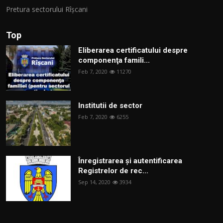
Pretura sectorului Rîșcani
Top
Eliberarea certificatului despre
componenţa famili...
Feb 7, 2020
11270
Institutii de sector
Feb 7, 2020
6255
Înregistrarea și autentificarea
Registrelor de rec...
Sep 14, 2020
3934