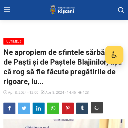
SERVICII SECTOR
ULTIMELE
Harta sect. Riscani
Ne apropiem de sfintele sărbători
♿
Des
de Paști și de Paștele Blajinilor, așa
DISPOZITIILE PRETORULUI
că rog să fie făcute pregătirile de
Adresa: str. Kiev 3 | tel: +373 (22) 44 10
rigoare, lu...
98 | mail: pretura.riscani@gmail.com
Apr 8, 2024 - 12:00
Apr 8, 2024 - 14:46
123
ADMINISTRAŢIA
Transparența
Proiecte