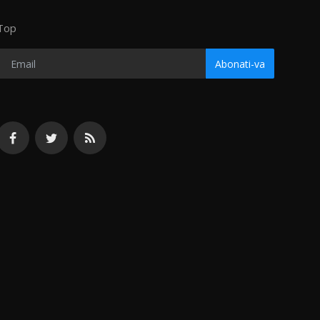
Top
Abonati-va