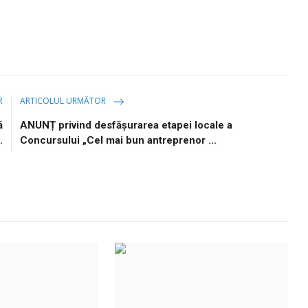
R
ARTICOLUL URMĂTOR
ă
ANUNȚ privind desfășurarea etapei locale a
.
Concursului „Cel mai bun antreprenor ...