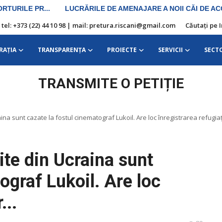
| tel: +373 (22) 44 10 98 | mail: pretura.riscani@gmail.com
Căutați pe 
RAŢIA
TRANSPARENȚA
PROIECTE
SERVICII
SECT
TRANSMITE O PETIȚIE
a sunt cazate la fostul cinematograf Lukoil. Are loc înregistrarea refugiați
te din Ucraina sunt
ograf Lukoil. Are loc
...