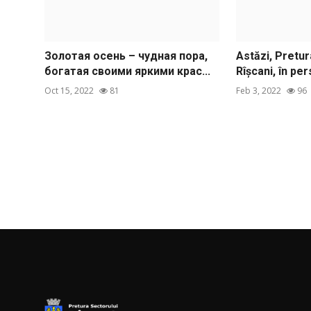
Золотая осень – чудная пора,
Astăzi, Pretur
богатая своими яркими крас...
Rîșcani, în pe
Oct 15, 2022
81
Feb 3, 2022
96