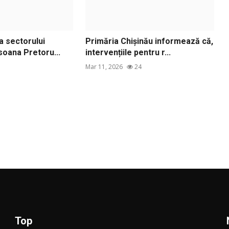
a sectorului
Primăria Chișinău informează că,
rsoana Pretoru...
intervențiile pentru r...
Mar 11, 2026
24
Top