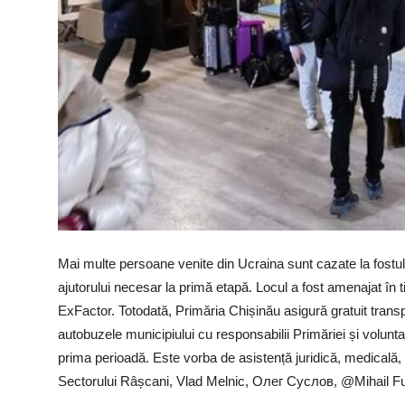
Mai multe persoane venite din Ucraina sunt cazate la fostul c
ajutorului necesar la primă etapă. Locul a fost amenajat în t
ExFactor. Totodată, Primăria Chișinău asigură gratuit trans
autobuzele municipiului cu responsabilii Primăriei și volunta
prima perioadă. Este vorba de asistență juridică, medicală,
Sectorului Râșcani, Vlad Melnic, Олег Суслов, @Mihail Fu