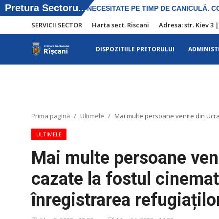
SERVICII SECTOR
Harta sect. Riscani
Adresa: str. Kiev 3 
DISPOZITIILE PRETORULUI
ADMINIST
SERVICII SECTOR
Harta sect. Riscani
DISPOZITIILE PRETORULUI
Prima pagină
Ultimele
Mai multe persoane venite din Ucrain
Adresa: str. Kiev 3 | tel: +373 (22) 44 10
ULTIMELE
98 | mail: pretura.riscani@gmail.com
Mai multe persoane veni
ADMINISTRAŢIA
cazate la fostul cinemat
Transparența
înregistrarea refugiaților
Proiecte