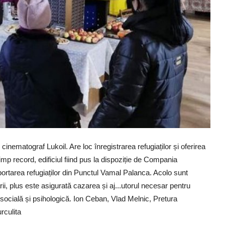
inematograf Lukoil. Are loc înregistrarea refugiaților și oferirea
imp record, edificiul fiind pus la dispoziție de Compania
portarea refugiaților din Punctul Vamal Palanca. Acolo sunt
rii, plus este asigurată cazarea și aj...utorul necesar pentru
 socială și psihologică. Ion Ceban, Vlad Melnic, Pretura
rculita