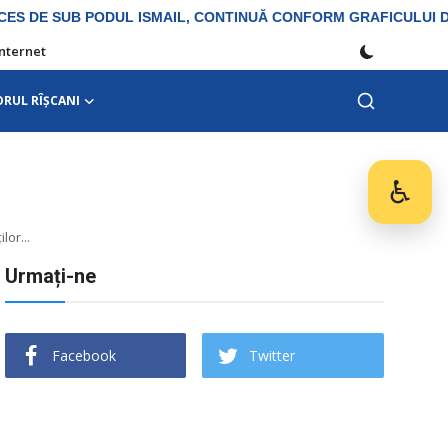
Internet
ORUL RÎȘCANI
♿
Des
lor...
Urmați-ne
Facebook
Twitter