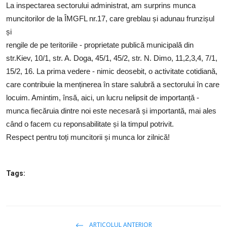
SERVICII
La inspectarea sectorului administrat, am surprins munca
muncitorilor de la ÎMGFL nr.17, care greblau și adunau frunzișul
Sectorul Rîșcani
și
rengile de pe teritoriile - proprietate publică municipală din
Căutați pe Internet
str.Kiev, 10/1, str. A. Doga, 45/1, 45/2, str. N. Dimo, 11,2,3,4, 7/1,
15/2, 16. La prima vedere - nimic deosebit, o activitate cotidiană,
care contribuie la menținerea în stare salubră a sectorului în care
locuim. Amintim, însă, aici, un lucru nelipsit de importanță -
munca fiecăruia dintre noi este necesară și importantă, mai ales
când o facem cu reponsabilitate și la timpul potrivit.
Respect pentru toți muncitorii și munca lor zilnică!
Tags:
ARTICOLUL ANTERIOR