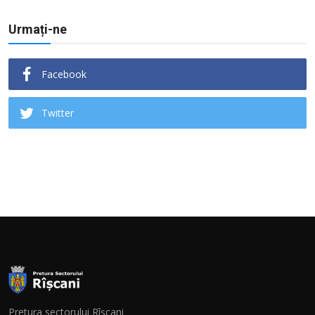
Urmați-ne
Facebook
Twitter
Pretura sectorului Rîșcani