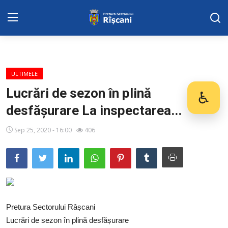
Harta sect. Riscani
ULTIMELE
DISPOZITIILE PRETORULUI
Lucrări de sezon în plină
♿
Des
desfășurare La inspectarea...
Adresa: str. Kiev 3 | tel: +373 (22) 44 10
98 | mail: pretura.riscani@gmail.com
Sep 25, 2020 - 16:00
406
SERVICII SECTOR
ADMINISTRAŢIA
Transparența
Pretura Sectorului Râșcani
Proiecte
Lucrări de sezon în plină desfășurare