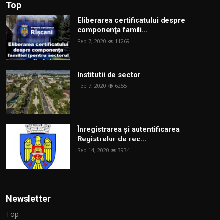
Top
Eliberarea certificatului despre
componenţa famili...
Feb 7, 2020
11269
Institutii de sector
Feb 7, 2020
6255
Înregistrarea și autentificarea
Registrelor de rec...
Sep 14, 2020
3934
Newsletter
Top