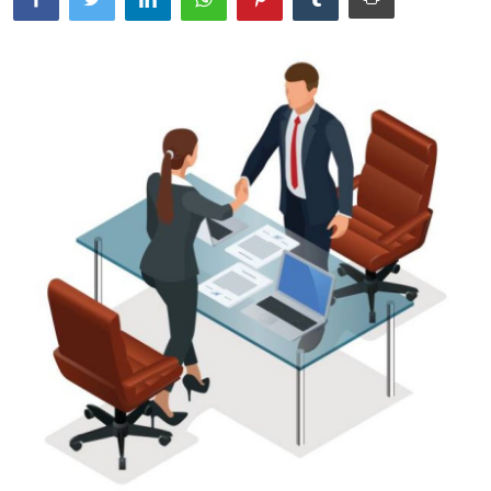
SERVICII
Sectorul Rîșcani
Căutați pe Internet