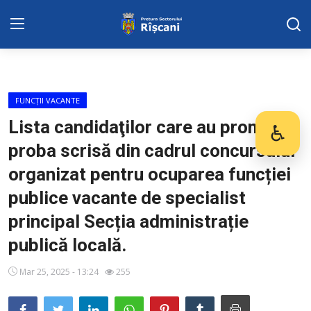
Harta sect. Riscani
FUNCȚII VACANTE
DISPOZITIILE PRETORULUI
Lista candidaţilor care au promovat
♿
Des
proba scrisă din cadrul concursului
Adresa: str. Kiev 3 | tel: +373 (22) 44 10
98 | mail: pretura.riscani@gmail.com
organizat pentru ocuparea funcției
publice vacante de specialist
SERVICII SECTOR
principal Secția administrație
ADMINISTRAŢIA
publică locală.
Transparența
Mar 25, 2025 - 13:24
255
Proiecte