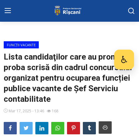
Harta sect. Riscani
FUNCȚII VACANTE
DISPOZITIILE PRETORULUI
Lista candidaţilor care au promovat
♿
Des
proba scrisă din cadrul concursului
Adresa: str. Kiev 3 | tel: +373 (22) 44 10
98 | mail: pretura.riscani@gmail.com
organizat pentru ocuparea funcției
publice vacante de Șef Serviciu
SERVICII SECTOR
contabilitate
ADMINISTRAŢIA
Mar 17, 2025 - 13:46
168
Transparența
Proiecte