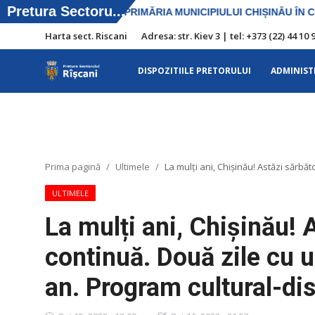
Harta sect. Riscani
Adresa: str. Kiev 3 | tel: +373 (22) 44 
DISPOZITIILE PRETORULUI
ADMINIST
Harta sect. Riscani
DISPOZITIILE PRETORULUI
Adresa: str. Kiev 3 | tel: +373 (22) 44 10
Prima pagină
Ultimele
La mulți ani, Chişinău! Astăzi sărbă
98 | mail: pretura.riscani@gmail.com
ULTIMELE
SERVICII SECTOR
La mulți ani, Chişinău! 
ADMINISTRAŢIA
continuă. Două zile cu u
Transparența
an. Program cultural-dist
Proiecte