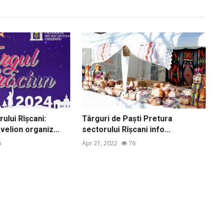
ului Rîșcani:
Târguri de Paști Pretura
elion organiz...
sectorului Rîșcani info...
6
Apr 21, 2022
76