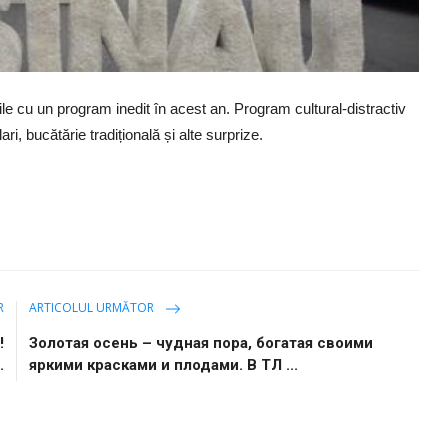
le cu un program inedit în acest an. Program cultural-distractiv
ri, bucătărie tradițională și alte surprize.
R
ARTICOLUL URMĂTOR
!
Золотая осень – чудная пора, богатая своими
.
яркими красками и плодами. В ТЛ ...