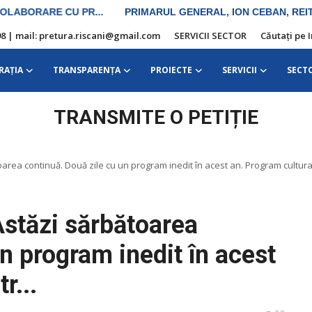
10 98 | mail: pretura.riscani@gmail.com
SERVICII SECTOR
Căutați pe 
RAŢIA
TRANSPARENȚA
PROIECTE
SERVICII
SECT
TRANSMITE O PETIȚIE
toarea continuă. Două zile cu un program inedit în acest an. Program cultural-
Astăzi sărbătoarea
n program inedit în acest
r...