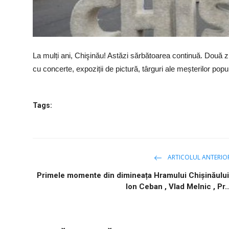
La mulți ani, Chişinău! Astăzi sărbătoarea continuă. Două zi
cu concerte, expoziții de pictură, târguri ale meșterilor popula
Tags:
ARTICOLUL ANTERIO
Primele momente din dimineața Hramului Chişinăului
Ion Ceban , Vlad Melnic , Pr..