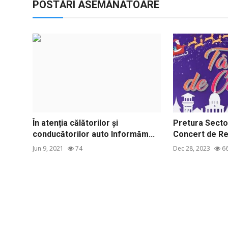
POSTĂRI ASEMĂNATOARE
În atenția călătorilor și
Pretura Sector
conducătorilor auto Informăm...
Concert de Rev
Jun 9, 2021
74
Dec 28, 2023
6