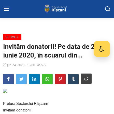
DISPOZITIILE PRETORULUI
ULTIMELE
Adresa: str. Kiev 3 | tel: +373 (22) 44 10
Invităm donatorii! Pe data de 25
♿
Des
98 | mail: pretura.riscani@gmail.com
iunie 2020, în scuarul din...
SERVICII SECTOR
Jun 24, 2020 - 18:00
577
Harta sect. Riscani
ADMINISTRAŢIA
Transparența
Pretura Sectorului Râșcani
Proiecte
Invităm donatorii!