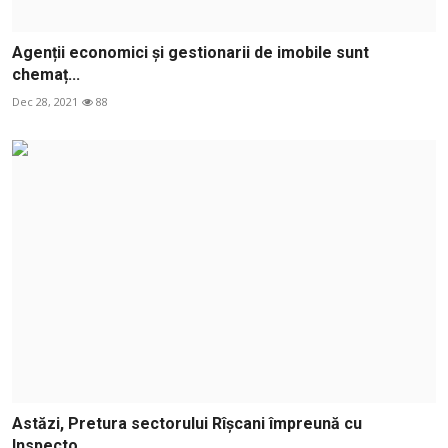
Agenții economici și gestionarii de imobile sunt
chemaț...
Dec 28, 2021
88
Astăzi, Pretura sectorului Rîșcani împreună cu
Inspecto...