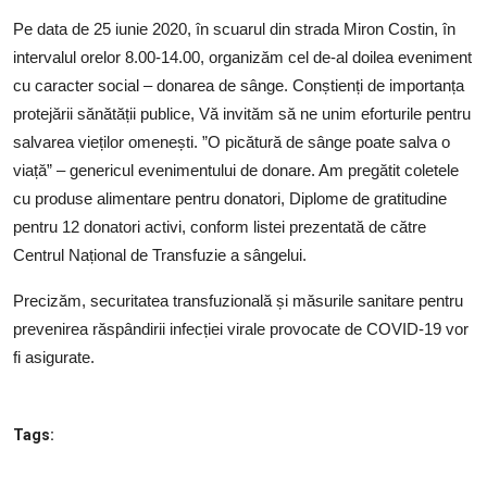
SERVICII
Pe data de 25 iunie 2020, în scuarul din strada Miron Costin, în
intervalul orelor 8.00-14.00, organizăm cel de-al doilea eveniment
Sectorul Rîșcani
cu caracter social – donarea de sânge. Conștienți de importanța
Căutați pe Internet
protejării sănătății publice, Vă invităm să ne unim eforturile pentru
salvarea vieților omenești. ”O picătură de sânge poate salva o
viață” – genericul evenimentului de donare. Am pregătit coletele
cu produse alimentare pentru donatori, Diplome de gratitudine
pentru 12 donatori activi, conform listei prezentată de către
Centrul Național de Transfuzie a sângelui.
Precizăm, securitatea transfuzională și măsurile sanitare pentru
prevenirea răspândirii infecției virale provocate de COVID-19 vor
fi asigurate.
Tags: