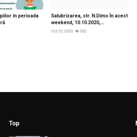
piilor în perioada
Salubrizarea, str. N.Dimo În acest
ară
weekend, 10.10.2020,...
Oct 10, 2020
392
Top