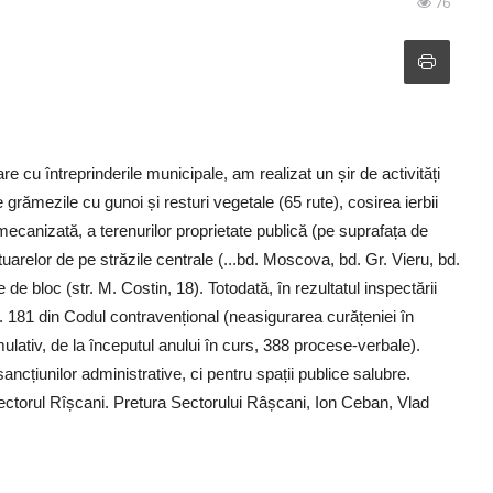
76
re cu întreprinderile municipale, am realizat un șir de activități
e grămezile cu gunoi și resturi vegetale (65 rute), cosirea ierbii
mecanizată, a terenurilor proprietate publică (pe suprafața de
otuarelor de pe străzile centrale (...bd. Moscova, bd. Gr. Vieru, bd.
e de bloc (str. M. Costin, 18). Totodată, în rezultatul inspectării
t. 181 din Codul contravențional (neasigurarea curățeniei în
ulativ, de la începutul anului în curs, 388 procese-verbale).
ncțiunilor administrative, ci pentru spații publice salubre.
ectorul Rîșcani. Pretura Sectorului Râșcani, Ion Ceban, Vlad