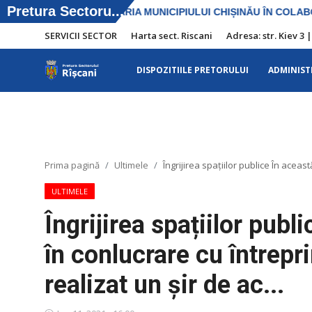
SERVICII SECTOR
Harta sect. Riscani
Adresa: str. Kiev 3 
DISPOZITIILE PRETORULUI
ADMINIST
SERVICII SECTOR
Harta sect. Riscani
DISPOZITIILE PRETORULUI
Prima pagină
Ultimele
Îngrijirea spațiilor publice În aceas
Adresa: str. Kiev 3 | tel: +373 (22) 44 10
ULTIMELE
98 | mail: pretura.riscani@gmail.com
Îngrijirea spațiilor pub
ADMINISTRAŢIA
în conlucrare cu întrepr
Transparența
realizat un șir de ac...
Proiecte