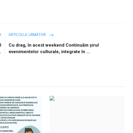
R
ARTICOLUL URMĂTOR
l
Cu drag, în acest weekend Continuăm șirul
.
evenimentelor culturale, integrate în ...