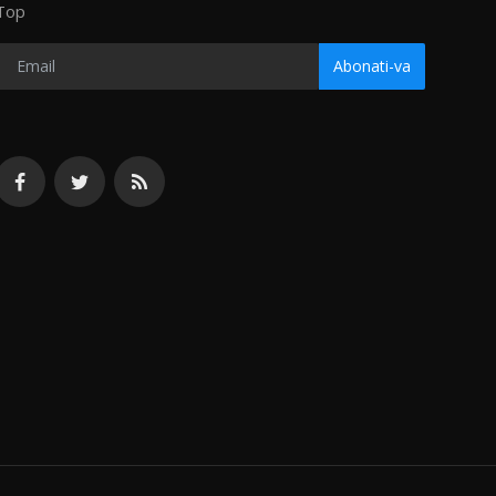
Top
Abonati-va