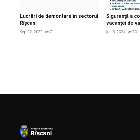
Lucrări de demontare în sectorul
Siguranță a co
Rîșcani
vacanței de v
Sep 22, 2022
71
Jun 6, 2024
70