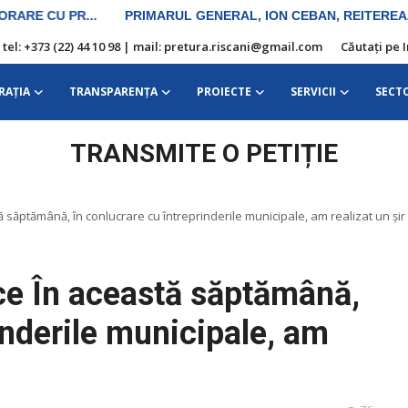
| tel: +373 (22) 44 10 98 | mail: pretura.riscani@gmail.com
Căutați pe 
RAŢIA
TRANSPARENȚA
PROIECTE
SERVICII
SECT
TRANSMITE O PETIȚIE
tă săptămână, în conlucrare cu întreprinderile municipale, am realizat un șir 
lice În această săptămână,
inderile municipale, am