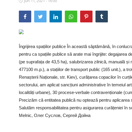
Jun 11, 2021 - 16:00
SERVICII
Sectorul Rîșcani
Căutați pe Internet
Îngrijirea spațiilor publice În această săptămână, în conlucra
pentru ca spațiile publice să arate mai îngrijite: degajarea d
(pe suprafața de 43,5 ha), salubrizarea zilnică, manuală și 
477100 m.p.), a stațiilor de transport public (165 unit.), a tr
Renașterii Naționale, str. Kiev), curățarea copacilor în curțil
sectorului, am aplicat sancțiuni administrative în temeiul ar
localități urbane), 30 procese-verbale contravenționale (cum
Precizăm că entitatea publică nu optează pentru aplicarea sa
Salutăm responsabilitatea pentru asigurarea curățeniei în s
Melnic, Олег Суслов, Сергей Дойна