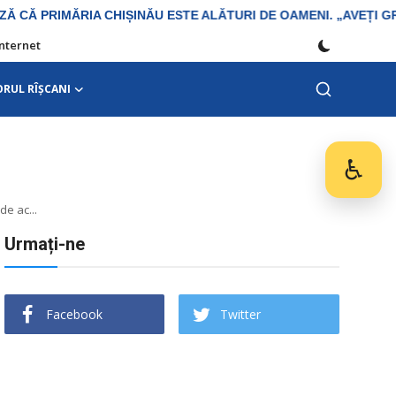
Internet
ORUL RÎȘCANI
♿
Des
de ac...
Urmați-ne
Facebook
Twitter