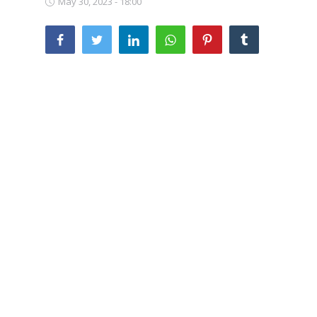
May 30, 2023 - 18:00
SERVICII
Sectorul Rîșcani
Căutați pe Internet