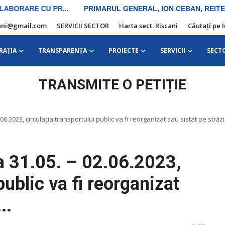
iscani@gmail.com
SERVICII SECTOR
Harta sect. Riscani
Căutați pe 
RAŢIA
TRANSPARENȚA
PROIECTE
SERVICII
SECT
TRANSMITE O PETIȚIE
6.2023, circulația transportului public va fi reorganizat sau sistat pe străzil
a 31.05. – 02.06.2023,
public va fi reorganizat
..