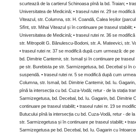
scurtează de la cartierul Schinoasa pînă la bd. Traian; • trase
Universitatea de Medicină; • traseul rutei nr. 29 se modific
Viteazul, str. Columna, str. H. Coandă, Calea Ieșilor (parcul
Sfînt, str. Mihai Viteazul și în continuare pe traseul stabilit;
Universitatea de Medicină; • traseul rutei nr. 36 se modific
str. Mitropolit G. Bănulescu-Bodoni, str. A. Mateevici, str. Va
• traseul rutei nr. 37 se modifică după cum urmează: de pe s
bd. Dimitrie Cantemir, str. Ismail și în continuare pe traseul
pe str. Burebista pe str. Sarmizegetusa, bd. Decebal și în con
suspendă. • traseul rutei nr. 5 se modifică după cum urmează
Columna, str. Ismail, bd. Dimitrie Cantemir, bd. Iu. Gagarin,
pînă la intersecția cu bd. Cuza-Vodă; retur - de la stația tra
Sarmizegetusa, bd. Decebal, bd. Iu. Gagarin, bd. Dimitrie Can
continuare pe traseul stabilit; • traseul rutei nr. 19 se mod
Butucului pînă la intersecția cu bd. Cuza-Vodă, retur - de la
str. Sarmizegetusa și în continuare pe traseul stabilit; • tra
Sarmizegetusa pe bd. Decebal, bd. Iu. Gagarin cu întoarcerea