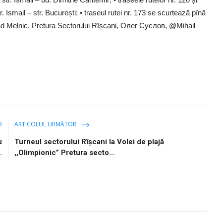
. Ismail – str. București; • traseul rutei nr. 173 se scurtează pînă
Vlad Melnic, Pretura Sectorului Rîșcani, Олег Суслов, @Mihail
R
ARTICOLUL URMĂTOR
u
Turneul sectorului Rîșcani la Volei de plajă
.
,,Olimpionic” Pretura secto...