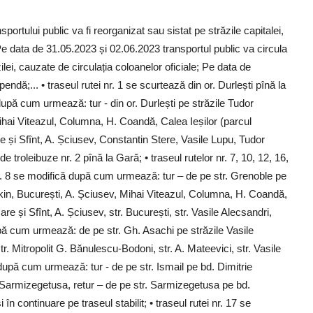
ortului public va fi reorganizat sau sistat pe străzile capitalei,
 Pe data de 31.05.2023 și 02.06.2023 transportul public va circula
 zilei, cauzate de circulația coloanelor oficiale; Pe data de
endă;... • traseul rutei nr. 1 se scurtează din or. Durlești pînă la
după cum urmează: tur - din or. Durlești pe străzile Tudor
ihai Viteazul, Columna, H. Coandă, Calea Ieșilor (parcul
re și Sfînt, A. Șciusev, Constantin Stere, Vasile Lupu, Tudor
e troleibuze nr. 2 pînă la Gară; • traseul rutelor nr. 7, 10, 12, 16,
 nr. 8 se modifică după cum urmează: tur – de pe str. Grenoble pe
șkin, București, A. Șciusev, Mihai Viteazul, Columna, H. Coandă,
re și Sfînt, A. Șciusev, str. București, str. Vasile Alecsandri,
upă cum urmează: de pe str. Gh. Asachi pe străzile Vasile
str. Mitropolit G. Bănulescu-Bodoni, str. A. Mateevici, str. Vasile
 după cum urmează: tur - de pe str. Ismail pe bd. Dimitrie
r. Sarmizegetusa, retur – de pe str. Sarmizegetusa pe bd.
în continuare pe traseul stabilit; • traseul rutei nr. 17 se