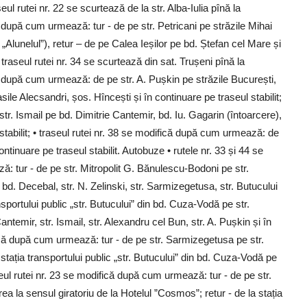
ul rutei nr. 22 se scurtează de la str. Alba-Iulia pînă la
ă după cum urmează: tur - de pe str. Petricani pe străzile Mihai
 „Alunelul”), retur – de pe Calea Ieșilor pe bd. Ștefan cel Mare și
 • traseul rutei nr. 34 se scurtează din sat. Trușeni pînă la
ă după cum urmează: de pe str. A. Pușkin pe străzile București,
sile Alecsandri, șos. Hîncești și în continuare pe traseul stabilit;
tr. Ismail pe bd. Dimitrie Cantemir, bd. Iu. Gagarin (întoarcere),
 stabilit; • traseul rutei nr. 38 se modifică după cum urmează: de
tinuare pe traseul stabilit. Autobuze • rutele nr. 33 și 44 se
: tur - de pe str. Mitropolit G. Bănulescu-Bodoni pe str.
 bd. Decebal, str. N. Zelinski, str. Sarmizegetusa, str. Butucului
nsportului public „str. Butucului” din bd. Cuza-Vodă pe str.
temir, str. Ismail, str. Alexandru cel Bun, str. A. Pușkin și în
ifică după cum urmează: tur - de pe str. Sarmizegetusa pe str.
 stația transportului public „str. Butucului” din bd. Cuza-Vodă pe
seul rutei nr. 23 se modifică după cum urmează: tur - de pe str.
 la sensul giratoriu de la Hotelul ”Cosmos”; retur - de la stația