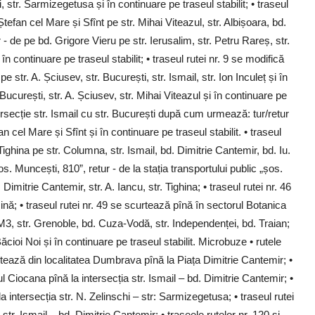
 str. Sarmizegetusa și în continuare pe traseul stabilit; • traseul
efan cel Mare și Sfînt pe str. Mihai Viteazul, str. Albișoara, bd.
r - de pe bd. Grigore Vieru pe str. Ierusalim, str. Petru Rareș, str.
în continuare pe traseul stabilit; • traseul rutei nr. 9 se modifică
str. A. Șciusev, str. București, str. Ismail, str. Ion Inculeț și în
. București, str. A. Șciusev, str. Mihai Viteazul și în continuare pe
ntersecție str. Ismail cu str. București după cum urmează: tur/retur
an cel Mare și Sfînt și în continuare pe traseul stabilit. • traseul
ighina pe str. Columna, str. Ismail, bd. Dimitrie Cantemir, bd. Iu.
s. Muncești, 810”, retur - de la stația transportului public „șos.
Dimitrie Cantemir, str. A. Iancu, str. Tighina; • traseul rutei nr. 46
nă; • traseul rutei nr. 49 se scurtează pînă în sectorul Botanica
3, str. Grenoble, bd. Cuza-Vodă, str. Independenței, bd. Traian;
cioi Noi și în continuare pe traseul stabilit. Microbuze • rutele
urtează din localitatea Dumbrava pînă la Piața Dimitrie Cantemir; •
l Ciocana pînă la intersecția str. Ismail – bd. Dimitrie Cantemir; •
a intersecția str. N. Zelinschi – str: Sarmizegetusa; • traseul rutei
str. Ismail – bd. Dimitrie Cantemir; • traseele rutelor nr. 120 și