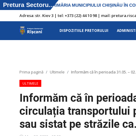
Adresa: str. Kiev 3 | tel: +373 (22) 44 10 98 | mail: pretura.r
DISPOZITIILE PRETORULUI
ADMINIST
DISPOZITIILE PRETORULUI
Adresa: str. Kiev 3 | tel: +373 (22) 44 10
98 | mail: pretura.riscani@gmail.com
Prima pagină
Ultimele
Informăm că în perioada 31.05. – 02.0
SERVICII SECTOR
ULTIMELE
Harta sect. Riscani
Informăm că în perioad
ADMINISTRAŢIA
circulația transportului 
Transparența
sau sistat pe străzile ca.
Proiecte