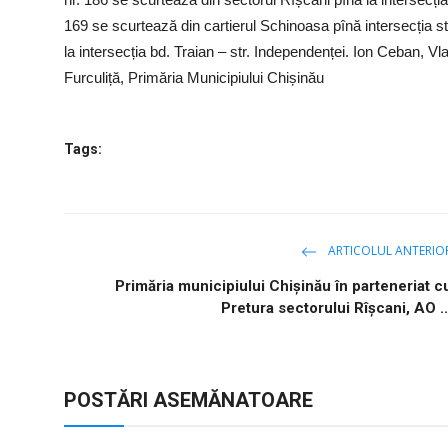
169 se scurtează din cartierul Schinoasa pînă intersecția str
la intersecția bd. Traian – str. Independenței. Ion Ceban, 
Furculiță, Primăria Municipiului Chișinău
Tags:
ARTICOLUL ANTERIO
Primăria municipiului Chișinău în parteneriat c
Pretura sectorului Rîșcani, AO ..
POSTĂRI ASEMĂNATOARE