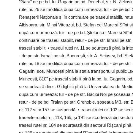
”Gara” de pe bd. Iu. Gagarin pe bd. Decebal, str. N. Zelinski,
rutei nr. 26 se modifică după cum urmează: tur - de pe bd. Șt
Renașterii Naționale și în continuare pe traseul stabilit, retu
Albișoara, str. Mihai Viteazul, bd. Ștefan cel Mare și Sfînt și 
după cum urmează: tur - de pe bd. Ștefan cel Mare și Sfînt pe 
continuare pe traseul stabilit, retur - de pe str. Ismail pe str
traseul stabilit; • traseul rutei nr. 11 se scurtează pînă la i
- de pe str. Ismail pe str. București, str. A. Șciusev, bd. Ștef
rutei nr. 18 se modifică după cum urmează: tur - de pe str. T
Gagarin, șos. Muncești pînă la stația transportului public „șo
Muncești, 810” pe traseul stabilit pînă la bd. Iu. Gagarin, bd. 
se scurtează din s. Gidighici pînă la Universitatea de Medici
după cum urmează: tur - de pe str. Băcioi Noi pe șoseaua M
retur - de pe bd. Traian pe str. Grenoble, șoseaua M3, str. Bă
nr. 112 și nr.157 se suspendă; • traseul rutei nr. 103 se sc
traseele rutelor nr. 113, 169, și 191 se scurtează din sectoru
traseul rutei nr. 184 se scurtează din sectorul Rîșcani pînă l
nr. 186 se scurtează din sectorul Rîșcani pînă la intersecția 