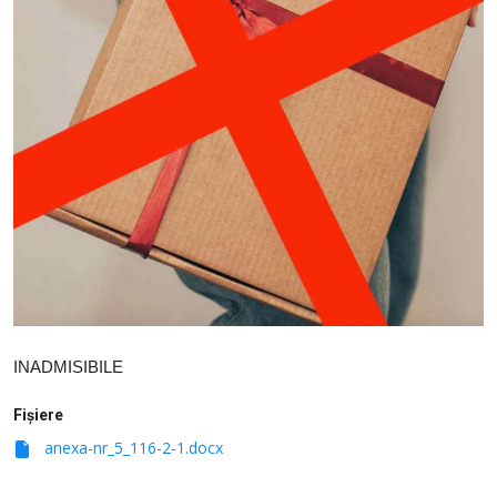
SERVICII
Sectorul Rîșcani
Căutați pe Internet
INADMISIBILE
Fișiere
anexa-nr_5_116-2-1.docx