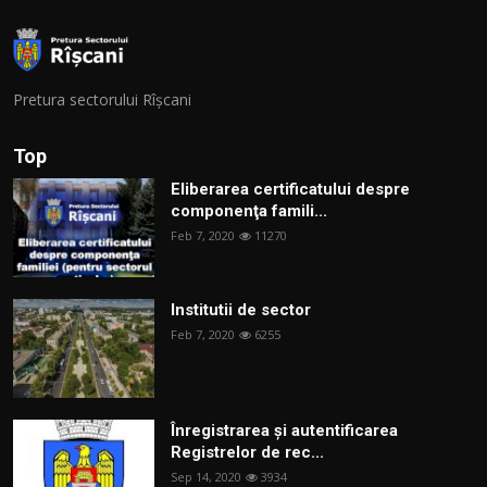
Pretura sectorului Rîșcani
Top
Eliberarea certificatului despre
componenţa famili...
Feb 7, 2020
11270
Institutii de sector
Feb 7, 2020
6255
Înregistrarea și autentificarea
Registrelor de rec...
Sep 14, 2020
3934