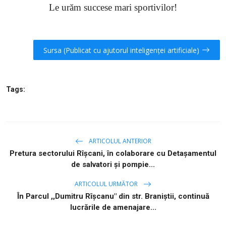
Le urăm succese mari sportivilor!
Sursa (Publicat cu ajutorul inteligenței artificiale)
Tags:
ARTICOLUL ANTERIOR
Pretura sectorului Rîșcani, în colaborare cu Detașamentul
de salvatori și pompie...
ARTICOLUL URMĂTOR
În Parcul ,,Dumitru Rîșcanu" din str. Braniştii, continuă
lucrările de amenajare...