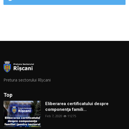
Pretura sectorului Rîșcani
Top
Eliberarea certificatului despre
componenţa famili...
Feb 7, 2020
11275