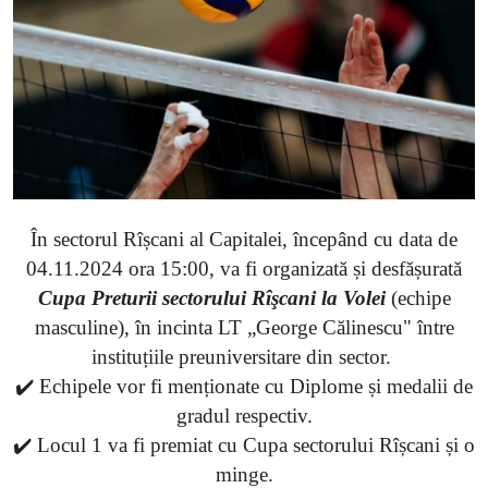
SERVICII
Sectorul Rîșcani
Căutați pe Internet
În sectorul Rîșcani al Capitalei, începând cu data de
04.11.2024 ora 15:00, va fi organizată și desfășurată
Cupa Preturii sectorului Rîşcani la Volei
(echipe
masculine), în incinta LT „George Călinescu" între
instituțiile preuniversitare din sector.
✔️ Echipele vor fi menționate cu Diplome și medalii de
gradul respectiv.
✔️ Locul 1 va fi premiat cu Cupa sectorului Rîșcani și o
minge.