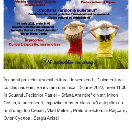
SERVICII
Sectorul Rîșcani
Căutați pe Internet
În cadrul proiectului social-cultural de weekend ,,Dialog cultural
cu chișinăuienii”, Vă invităm duminică, 19 iunie 2022, orele 11:00,
în Scuarul „Feciorilor Patriei – Sfântă Amintire” din str. Miron
Costin, la un concert, expoziție, master-class. Vă așteptăm cu
mult drag! Ion Ceban , Vlad Melnic , Pretura Sectorului Râșcani ,
Олег Суслов , Sergiu Anisei