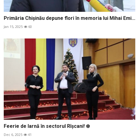
Primăria Chișinău depune flori în memoria lui Mihai Emi...
Jan 15, 2025
60
Feerie de Iarnă în sectorul Rîșcani! ❄️
Dec 6, 2025
41