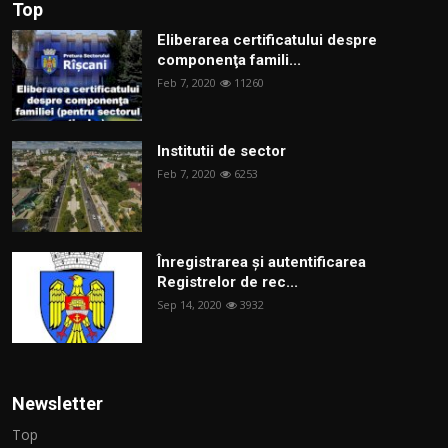
Top
Eliberarea certificatului despre
componenţa famili...
Feb 7, 2020
11260
Institutii de sector
Feb 7, 2020
6253
Înregistrarea și autentificarea
Registrelor de rec...
Sep 14, 2020
3932
Newsletter
Top