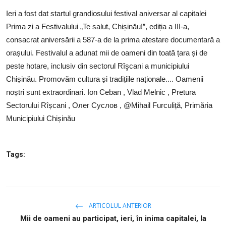
SERVICII
Ieri a fost dat startul grandiosului festival aniversar al capitalei
Prima zi a Festivalului „Te salut, Chișinău!”, ediția a III-a,
Sectorul Rîșcani
consacrat aniversării a 587-a de la prima atestare documentară a
Căutați pe Internet
orașului. Festivalul a adunat mii de oameni din toată țara și de
peste hotare, inclusiv din sectorul Rîşcani a municipiului
Chișinău. Promovăm cultura și tradițiile naționale.... Oamenii
noștri sunt extraordinari. Ion Ceban , Vlad Melnic , Pretura
Sectorului Rîșcani , Олег Суслов , @Mihail Furculiță, Primăria
Municipiului Chișinău
Tags:
ARTICOLUL ANTERIOR
Mii de oameni au participat, ieri, în inima capitalei, la