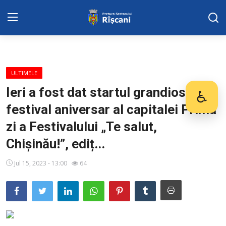
SERVICII SECTOR
ULTIMELE
Harta sect. Riscani
Ieri a fost dat startul grandiosului
♿
Des
festival aniversar al capitalei Prima
DISPOZITIILE PRETORULUI
zi a Festivalului „Te salut,
Adresa: str. Kiev 3 | tel: +373 (22) 44 10
Chișinău!”, ediț...
98 | mail: pretura.riscani@gmail.com
Jul 15, 2023 - 13:00
64
ADMINISTRAŢIA
Transparența
Proiecte