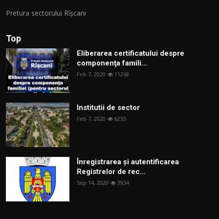
Pretura sectorului Rîșcani
Top
Eliberarea certificatului despre
componenţa famili...
Feb 7, 2020
11268
Institutii de sector
Feb 7, 2020
6255
Înregistrarea și autentificarea
Registrelor de rec...
Sep 14, 2020
3934