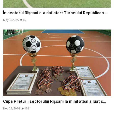
În sectorul Rîșcani s-a dat start Turneului Republican ...
May 6, 2025
80
Cupa Preturii sectorului Rîşcani la minifotbal a luat s...
Nov 29, 2024
124