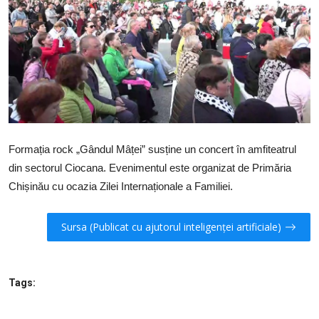
SERVICII
Sectorul Rîșcani
Căutați pe Internet
Formația rock „Gândul Mâței” susține un concert în amfiteatrul
din sectorul Ciocana. Evenimentul este organizat de Primăria
Chișinău cu ocazia Zilei Internaționale a Familiei.
Sursa (Publicat cu ajutorul inteligenței artificiale)
Tags: