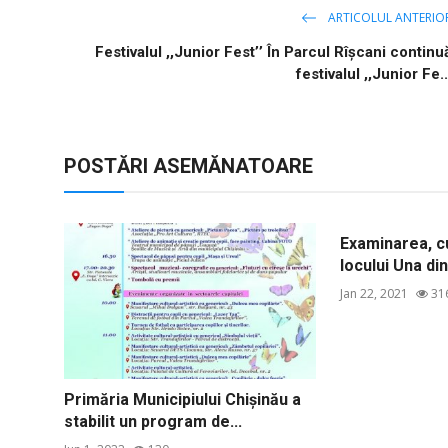
ARTICOLUL ANTERIO
Festivalul ,,Junior Fest’’ În Parcul Rîșcani continu
festivalul ,,Junior Fe..
POSTĂRI ASEMĂNATOARE
Examinarea, cu
locului Una din 
Jan 22, 2021
31
Primăria Municipiului Chișinău a
stabilit un program de...