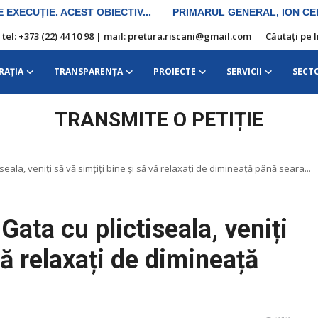
| tel: +373 (22) 44 10 98 | mail: pretura.riscani@gmail.com
Căutați pe 
RAŢIA
TRANSPARENȚA
PROIECTE
SERVICII
SECT
TRANSMITE O PETIȚIE
ctiseala, veniți să vă simțiți bine și să vă relaxați de dimineață până seara...
 Gata cu plictiseala, veniți
vă relaxați de dimineață