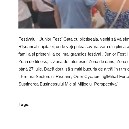
Festivalul ,,Junior Fest’’ Gata cu plictiseala, veniți să vă s
Rîșcani al capitalei, unde veți putea savura vara din plin a
familia și prietenii la cel mai grandios festival ,,Junior Fest’
Zona de fitness;... Zona de fotosesie; Zona de dans; Zona 
până 27 iulie. Dacă doriți să simțiți bucuria de a trăi în rit
, Pretura Sectorului Rîșcani , Олег Суслов , @Mihail Furcul
Susținerea Businessului Mic șî Mijlociu "Perspectiva"
Tags: