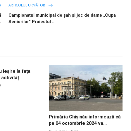
R
ARTICOLUL URMĂTOR
ă
Campionatul municipal de șah și joc de dame „Cupa
.
Seniorilor” Proiectul ...
 ieșire la fața
activităț...
6
Primăria Chișinău informează că
pe 04 octombrie 2024 va...