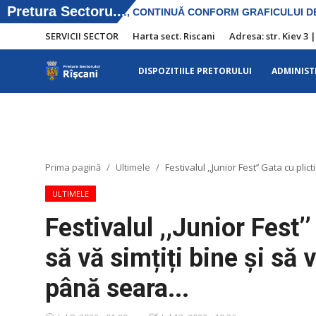
SERVICII SECTOR
Harta sect. Riscani
Adresa: str. Kiev 3 
DISPOZITIILE PRETORULUI
ADMINIST
SERVICII SECTOR
Harta sect. Riscani
DISPOZITIILE PRETORULUI
Prima pagină
Ultimele
Festivalul ,,Junior Fest’’ Gata cu pli
Adresa: str. Kiev 3 | tel: +373 (22) 44 10
ULTIMELE
98 | mail: pretura.riscani@gmail.com
Festivalul ,,Junior Fest’’
ADMINISTRAŢIA
să vă simțiți bine și să 
Transparența
până seara...
Proiecte