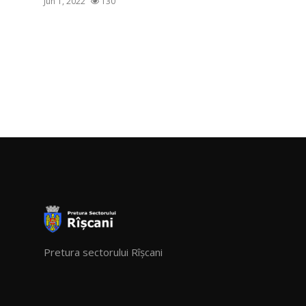
Jun 1, 2022
130
Pretura sectorului Rîșcani