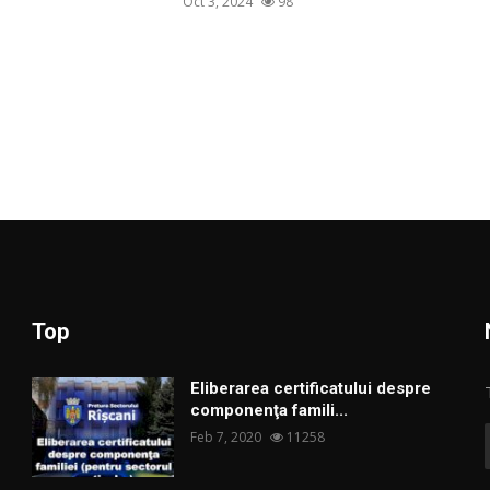
Oct 3, 2024
98
Top
Eliberarea certificatului despre
componenţa famili...
Feb 7, 2020
11258