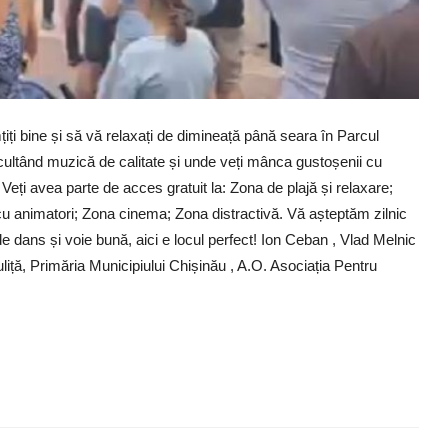
imțiți bine și să vă relaxați de dimineață până seara în Parcul
scultând muzică de calitate și unde veți mânca gustoșenii cu
’! Veți avea parte de acces gratuit la: Zona de plajă și relaxare;
cu animatori; Zona cinema; Zona distractivă. Vă așteptăm zilnic
m de dans și voie bună, aici e locul perfect! Ion Ceban , Vlad Melnic
iță, Primăria Municipiului Chișinău , A.O. Asociația Pentru