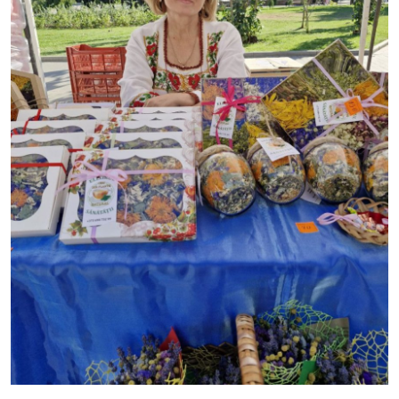
SERVICII
Sectorul Rîșcani
Căutați pe Internet