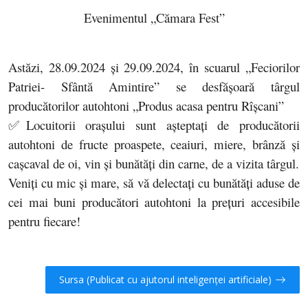
Evenimentul „Cămara Fest”
Astăzi, 28.09.2024 și 29.09.2024, în scuarul „Feciorilor
Patriei- Sfântă Amintire” se desfășoară târgul
producătorilor autohtoni „Produs acasa pentru Rîșcani”
✅Locuitorii orașului sunt așteptați de producătorii
autohtoni de fructe proaspete, ceaiuri, miere, brânză și
cașcaval de oi, vin și bunătăți din carne, de a vizita târgul.
Veniți cu mic și mare, să vă delectați cu bunătăți aduse de
cei mai buni producători autohtoni la prețuri accesibile
pentru fiecare!
Sursa (Publicat cu ajutorul inteligenței artificiale)