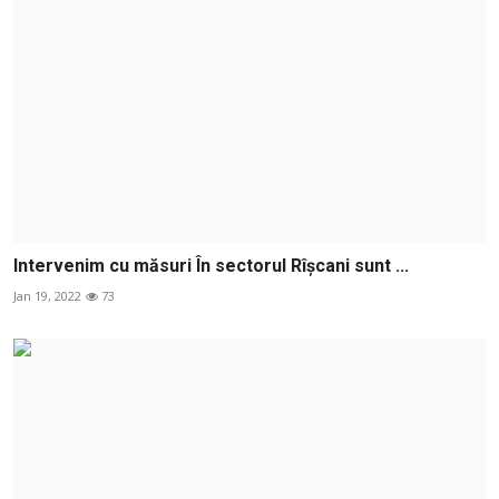
Intervenim cu măsuri În sectorul Rîșcani sunt ...
Jan 19, 2022
73