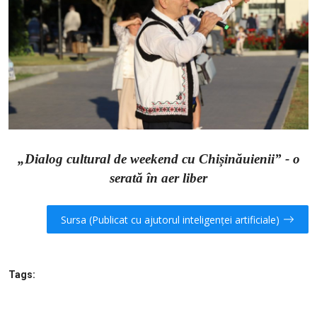
SERVICII
Sectorul Rîșcani
Căutați pe Internet
„Dialog cultural de weekend cu Chișinăuienii” - o
serată în aer liber
Sursa (Publicat cu ajutorul inteligenței artificiale)
Tags: