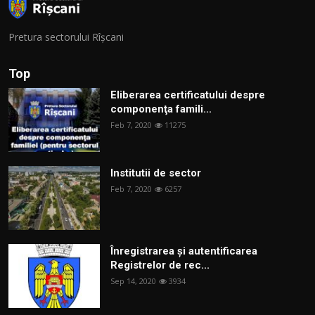
Pretura sectorului Rîșcani
Top
Eliberarea certificatului despre
componenţa famili...
Feb 7, 2020
11275
Institutii de sector
Feb 7, 2020
6257
Înregistrarea și autentificarea
Registrelor de rec...
Sep 14, 2020
3934