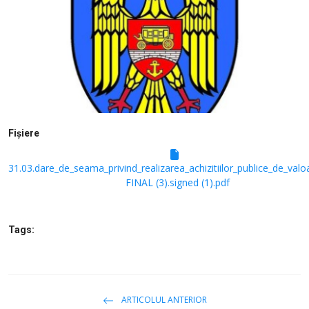
SERVICII
Sectorul Rîșcani
Căutați pe Internet
Fișiere
31.03.dare_de_seama_privind_realizarea_achizitiilor_publice_de_val
FINAL (3).signed (1).pdf
Tags:
ARTICOLUL ANTERIOR