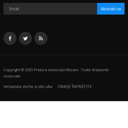
Abonati-va
Copyright © 2025 Pretura sectorului Rîșcani - Toate drepturile
rezervate
Versiunea veche a site-ului
ORAȘE ÎNFRĂȚITE