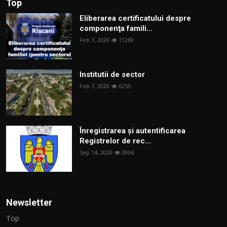
Top
Eliberarea certificatului despre
componenţa famili...
Feb 7, 2020
11269
Institutii de sector
Feb 7, 2020
6255
Înregistrarea și autentificarea
Registrelor de rec...
Sep 14, 2020
3934
Newsletter
Top