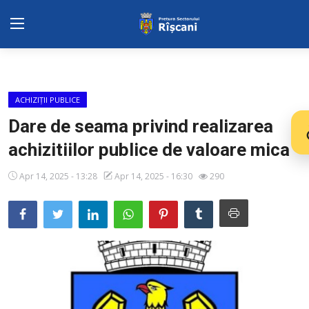
Harta sect. Riscani
ACHIZIȚII PUBLICE
DISPOZITIILE PRETORULUI
Dare de seama privind realizarea
achizitiilor publice de valoare mica
Adresa: str. Kiev 3 | tel: +373 (22) 44 10
98 | mail: pretura.riscani@gmail.com
Apr 14, 2025 - 13:28
Apr 14, 2025 - 16:30
290
SERVICII SECTOR
ADMINISTRAŢIA
Transparența
Proiecte