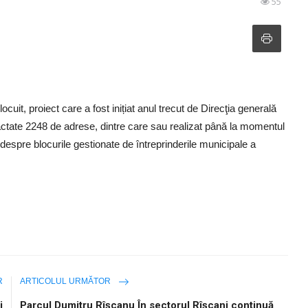
55
uit, proiect care a fost inițiat anul trecut de Direcţia generală
ractate 2248 de adrese, dintre care sau realizat până la momentul
a despre blocurile gestionate de întreprinderile municipale a
R
ARTICOLUL URMĂTOR
i
Parcul Dumitru Rîșcanu În sectorul Rîșcani continuă