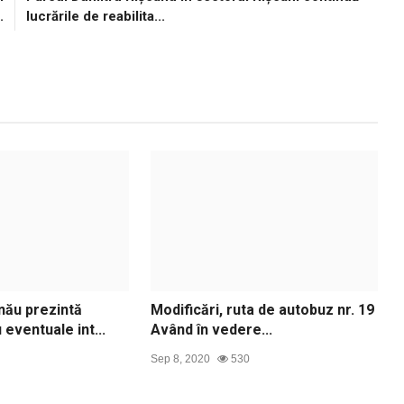
.
lucrările de reabilita...
nău prezintă
Modificări, ruta de autobuz nr. 19
 eventuale int...
Având în vedere...
Sep 8, 2020
530