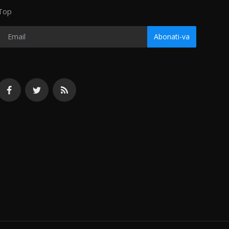
Top
Abonati-va