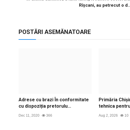
Rîșcani, au petrecut o d..
POSTĂRI ASEMĂNATOARE
Adrese cu brazi În conformitate
Primăria Chiși
cu dispoziția pretorulu...
tehnica pentru
Dec 11, 2020
366
Aug 2, 2026
10