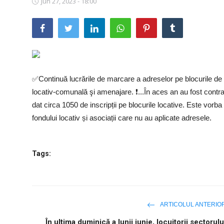
Jun 27, 2023 - 18:00
SERVICII
Sectorul Rîșcani
Căutați pe Internet
✅Continuă lucrările de marcare a adreselor pe blocurile de loc
locativ-comunală şi amenajare. ❗...️În aces an au fost cont
dat circa 1050 de inscripții pe blocurile locative. Este vorb
fondului locativ și asociații care nu au aplicate adresele.
Tags:
ARTICOLUL ANTERIO
În ultima duminică a lunii iunie, locuitorii sectorulu