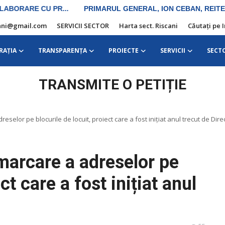
iscani@gmail.com
SERVICII SECTOR
Harta sect. Riscani
Căutați pe 
RAŢIA
TRANSPARENȚA
PROIECTE
SERVICII
SECT
TRANSMITE O PETIȚIE
selor pe blocurile de locuit, proiect care a fost inițiat anul trecut de Direcţ
marcare a adreselor pe
ct care a fost inițiat anul