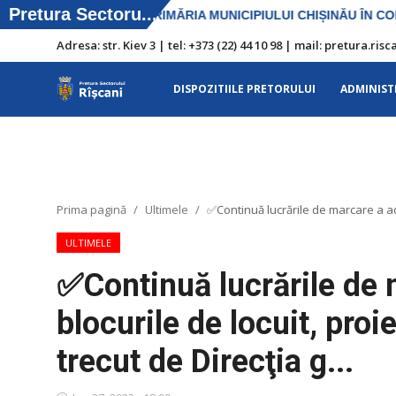
Adresa: str. Kiev 3 | tel: +373 (22) 44 10 98 | mail: pretura.r
DISPOZITIILE PRETORULUI
ADMINIST
DISPOZITIILE PRETORULUI
Adresa: str. Kiev 3 | tel: +373 (22) 44 10
98 | mail: pretura.riscani@gmail.com
Prima pagină
Ultimele
✅Continuă lucrările de marcare a adre
SERVICII SECTOR
ULTIMELE
Harta sect. Riscani
✅Continuă lucrările de 
ADMINISTRAŢIA
blocurile de locuit, proie
Transparența
trecut de Direcţia g...
Proiecte