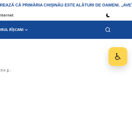
Internet
ORUL RÎȘCANI
♿
Des
ia g...