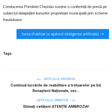
SERVICII
Conducerea Primăriei Chișinău susține o conferință de presă pe
subiectul delapidării bunurilor proprietate municipală prin scheme
Sectorul Rîșcani
frauduloase
Căutați pe Internet
Sursa (Publicat cu ajutorul inteligenței artificiale)
Tags:
ARTICOLUL ANTERIOR
Continuă lucrările de reabilitare a trotuarelor pe bd.
Renașterii Naționale, sec...
ARTICOLUL URMĂTOR
Stimați cetățeni ATENȚIE AMBROZIA!