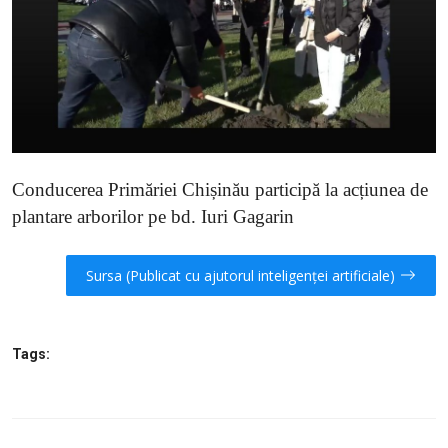
SERVICII
Sectorul Rîșcani
Căutați pe Internet
Conducerea Primăriei Chișinău participă la acțiunea de
plantare arborilor pe bd. Iuri Gagarin
Sursa (Publicat cu ajutorul inteligenței artificiale)
Tags: