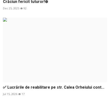
Crăciun fericit tuturor!❄️
Dec 25, 2025
92
✅ Lucrările de reabilitare pe str. Calea Orheiului cont...
Jul 15, 2026
17