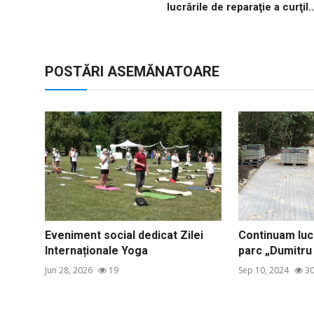
lucrările de reparaţie a curţil..
POSTĂRI ASEMĂNATOARE
Eveniment social dedicat Zilei
Continuam lucr
Internaționale Yoga
parc „Dumitru R
Jun 28, 2026
19
Sep 10, 2024
30