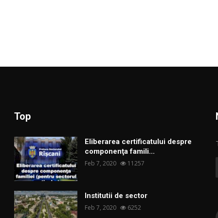
Top
Eliberarea certificatului despre
componenţa famili...
Feb 7, 2020
11257
Institutii de sector
Feb 7, 2020
6252