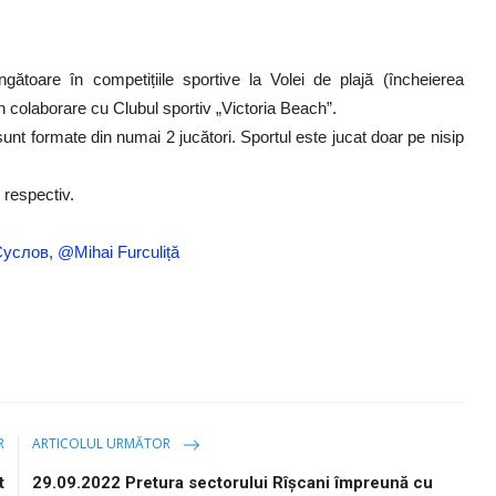
gătoare în competițiile sportive la Volei de plajă (încheierea
n colaborare cu Clubul sportiv „Victoria Beach”.
sunt formate din numai 2 jucători. Sportul este jucat doar pe nisip
 respectiv.
 Суслов, @Mihai Furculiță
R
ARTICOLUL URMĂTOR
t
29.09.2022 Pretura sectorului Rîșcani împreună cu