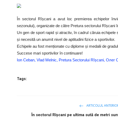
SERVICII
Sectorul Rîșcani
În sectorul Rîșcani a avut loc premierea echipelor învin
Căutați pe Internet
sezonului), organizate de către Pretura sectorului Rîșcani î
Un gen de sport rapid și atractiv, în cadrul căruia echipele 
și necesită un anumit nivel de aptitudini fizice a sportivilor.
Echipele au fost menționate cu diplome și medalii de gradul
Succese mari sportivilor în continuare!
Ion Ceban, Vlad Melnic, Pretura Sectorului Rîșcani, Олег
Tags:
ARTICOLUL ANTERIO
În sectorul Rîșcani pe ultima sută de metri sun