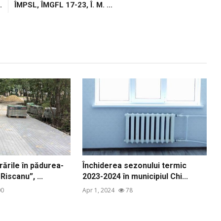
.
ÎMPSL, ÎMGFL 17-23, Î. M. ...
ările în pădurea-
Închiderea sezonului termic
iscanu”, ...
2023-2024 în municipiul Chi...
0
Apr 1, 2024
78