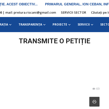
10 98 | mail: pretura.riscani@gmail.com
SERVICII SECTOR
Căutați pe 
RAŢIA
TRANSPARENȚA
PROIECTE
SERVICII
SECT
TRANSMITE O PETIȚIE
69