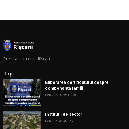
Pretura sectorului Rîșcani
Top
Eliberarea certificatului despre
componenţa famili...
Feb 7, 2020
11270
Institutii de sector
Feb 7, 2020
6255