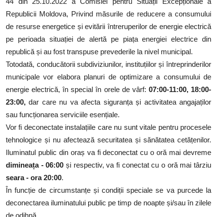
44 din 25.10.2022 a Comisiei pentru Situații Excepționale a
Republicii Moldova, Privind măsurile de reducere a consumului
de resurse energetice și evitării întreruperilor de energie electrică
pe perioada situației de alertă pe piața energiei electrice din
republică și au fost transpuse prevederile la nivel municipal.
Totodată, conducătorii subdiviziunilor, instituțiilor și întreprinderilor
municipale vor elabora planuri de optimizare a consumului de
energie electrică, în special în orele de vârf:
07:00-11:00, 18:00-
23:00,
dar care nu va afecta siguranța și activitatea angajaților
sau funcționarea serviciile esențiale.
Vor fi deconectate instalațiile care nu sunt vitale pentru procesele
tehnologice și nu afectează securitatea și sănătatea cetățenilor.
Iluminatul public din oraș va fi deconectat cu o oră mai devreme
dimineața - 06:00
și respectiv, va fi conectat cu o oră mai târziu
seara - ora 20:00
.
În funcție de circumstanțe și condiții speciale se va purcede la
deconectarea iluminatului public pe timp de noapte și/sau în zilele
de odihnă.