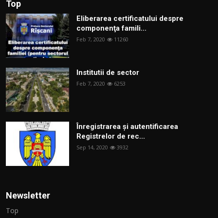
Top
Eliberarea certificatului despre
componenţa famili...
Feb 7, 2020
11260
Institutii de sector
Feb 7, 2020
6253
Înregistrarea și autentificarea
Registrelor de rec...
Sep 14, 2020
3932
Newsletter
Top