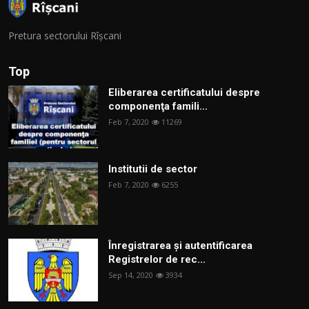
Pretura sectorului Rîșcani
Top
Eliberarea certificatului despre
componenţa famili...
Feb 7, 2020
11269
Institutii de sector
Feb 7, 2020
6255
Înregistrarea și autentificarea
Registrelor de rec...
Sep 14, 2020
3934