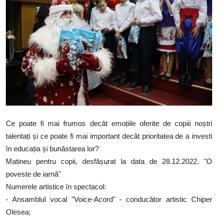
SERVICII
Sectorul Rîșcani
Căutați pe Internet
Ce poate fi mai frumos decât emoțiile oferite de copiii noștri
talentați și ce poate fi mai important decât prioritatea de a investi
în educația și bunăstarea lor?
Matineu pentru copii, desfășurat la data de 28.12.2022. "O
poveste de iarnă"
Numerele artistice în spectacol:
- Ansamblul vocal "Voice-Acord" - conducător artistic Chiper
Olesea;