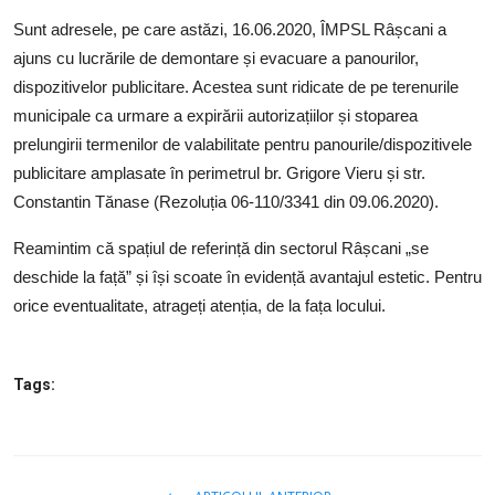
SERVICII
Sunt adresele, pe care astăzi, 16.06.2020, ÎMPSL Râșcani a
ajuns cu lucrările de demontare și evacuare a panourilor,
Sectorul Rîșcani
dispozitivelor publicitare. Acestea sunt ridicate de pe terenurile
Căutați pe Internet
municipale ca urmare a expirării autorizațiilor și stoparea
prelungirii termenilor de valabilitate pentru panourile/dispozitivele
publicitare amplasate în perimetrul br. Grigore Vieru și str.
Constantin Tănase (Rezoluția 06-110/3341 din 09.06.2020).
Reamintim că spațiul de referință din sectorul Râșcani „se
deschide la față” și își scoate în evidență avantajul estetic. Pentru
orice eventualitate, atrageți atenția, de la fața locului.
Tags: