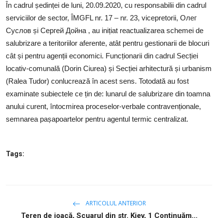
SERVICII
În cadrul ședinței de luni, 20.09.2020, cu responsabilii din cadrul
serviciilor de sector, ÎMGFL nr. 17 – nr. 23, vicepretorii,
Олег
Sectorul Rîșcani
Суслов
și Сергей Дойна , au inițiat reactualizarea schemei de
salubrizare a teritoriilor aferente, atât pentru gestionarii de blocuri
Căutați pe Internet
cât și pentru agenții economici. Funcționarii din cadrul Secției
locativ-comunală (Dorin Ciurea) și Secției arhitectură și urbanism
(Ralea Tudor) conlucrează în acest sens. Totodată au fost
examinate subiectele ce țin de: lunarul de salubrizare din toamna
anului curent, întocmirea proceselor-verbale contravenționale,
semnarea pașapoartelor pentru agentul termic centralizat.
Tags:
ARTICOLUL ANTERIOR
Teren de joacă, Scuarul din str. Kiev, 1 Continuăm...