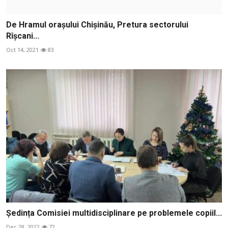
De Hramul orașului Chișinău, Pretura sectorului
Rîșcani...
Oct 14, 2021
83
Ședința Comisiei multidisciplinare pe problemele copiil...
Dec 28, 2022
72