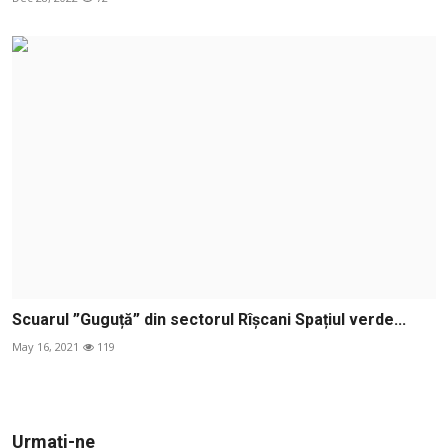
Scuarul ”Guguță” din sectorul Rîșcani Spațiul verde...
May 16, 2021
119
Urmați-ne