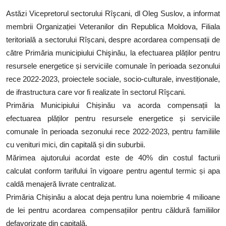
SERVICII
Astăzi Vicepretorul sectorului Rîşcani, dl Oleg Suslov, a informat
membrii Organizației Veteranilor din Republica Moldova, Filiala
Sectorul Rîșcani
teritorială a sectorului Rîșcani, despre acordarea compensații de
Căutați pe Internet
către Primăria municipiului Chişinău, la efectuarea plăților pentru
resursele energetice și serviciile comunale în perioada sezonului
rece 2022-2023, proiectele sociale, socio-culturale, investiționale,
de ifrastructura care vor fi realizate în sectorul Rîşcani.
Primăria Municipiului Chișinău va acorda compensații la
efectuarea plăților pentru resursele energetice și serviciile
comunale în perioada sezonului rece 2022-2023, pentru familiile
cu venituri mici, din capitală și din suburbii.
Mărimea ajutorului acordat este de 40% din costul facturii
calculat conform tarifului în vigoare pentru agentul termic și apa
caldă menajeră livrate centralizat.
Primăria Chișinău a alocat deja pentru luna noiembrie 4 milioane
de lei pentru acordarea compensațiilor pentru căldură familiilor
defavorizate din capitală.