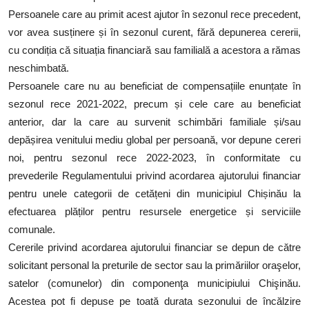
Persoanele care au primit acest ajutor în sezonul rece precedent,
vor avea susținere și în sezonul curent, fără depunerea cererii,
cu condiția că situația financiară sau familială a acestora a rămas
neschimbată.
Persoanele care nu au beneficiat de compensațiile enunțate în
sezonul rece 2021-2022, precum și cele care au beneficiat
anterior, dar la care au survenit schimbări familiale și/sau
depășirea venitului mediu global per persoană, vor depune cereri
noi, pentru sezonul rece 2022-2023, în conformitate cu
prevederile Regulamentului privind acordarea ajutorului financiar
pentru unele categorii de cetățeni din municipiul Chișinău la
efectuarea plăților pentru resursele energetice și serviciile
comunale.
Cererile privind acordarea ajutorului financiar se depun de către
solicitant personal la preturile de sector sau la primăriilor oraşelor,
satelor (comunelor) din componenţa municipiului Chişinău.
Acestea pot fi depuse pe toată durata sezonului de încălzire