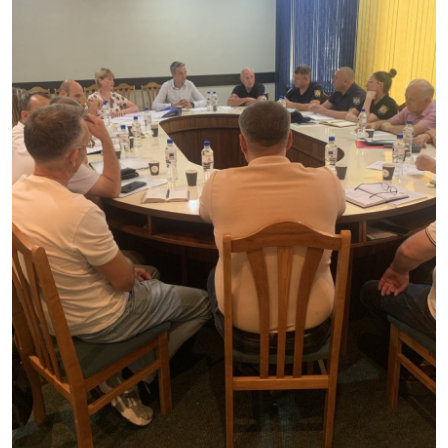
SERVICII
Sectorul Rîșcani
Căutați pe Internet