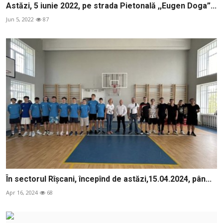
Astăzi, 5 iunie 2022, pe strada Pietonală ,,Eugen Doga”...
Jun 5, 2022
87
În sectorul Rîșcani, începînd de astăzi,15.04.2024, pân...
Apr 16, 2024
68