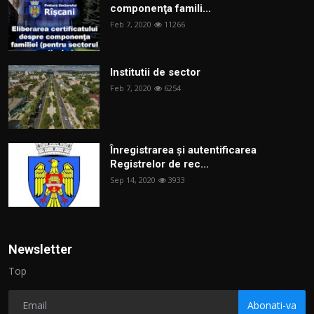
componenţa famili...
Feb 7, 2020
11266
Institutii de sector
Feb 7, 2020
6254
Înregistrarea și autentificarea
Registrelor de rec...
Sep 14, 2020
3933
Newsletter
Top
Abonati-va