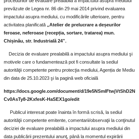
procedurilor de evaluare prealabilă a impactului asupra mediului
prevăzute de
Legea nr. 86 din 29 mai 2014
privind evaluarea
impactului asupra mediului, cu modificările ulterioare, pentru
activitatea planificată
„Atelier de prelucrare a deșeurilor
feroase, neferoase (recepția, sortare, tratarea) mun.
Chișinău, str. Industrială 24”
.
Decizia de evaluare prealabilă a impactului asupra mediului şi
motivele care o fundamentează pot fi consultate la sediul
autorităţii competente pentru protecţia mediului, Agenția de Mediu
din data de 25.10.2023 şi la pagină web oficială
https://docs.google.com/document/d/19e5NSmIFtwjVtShD2N
Cv0AsTy8-2KxfesK-HaSEX1go/edit
Publicul interesat poate înainta în formă scrisă, la sediul
autorităţii competente emitente, comentarii/observaţii la conţinutul
deciziei de evaluare prealabilă a impactului asupra mediului din
data publicării prezentului anunţ, până la momentul expirării