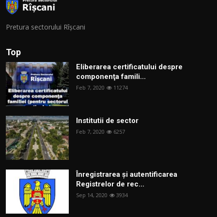
Pretura sectorului Rîșcani
Top
Eliberarea certificatului despre
componenţa famili...
Feb 7, 2020
11274
Institutii de sector
Feb 7, 2020
6257
Înregistrarea și autentificarea
Registrelor de rec...
Sep 14, 2020
3934