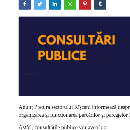
SERVICII
Sectorul Rîșcani
Căutați pe Internet
Anunț Pretura sectorului Rîșcani informează despre
organizarea și funcționarea parcărilor și parcajelo
Astfel, consultările publice vor avea loc: