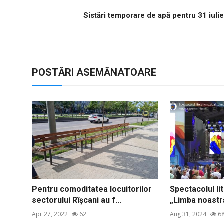
Sistări temporare de apă pentru 31 iulie
POSTĂRI ASEMĂNATOARE
Pentru comoditatea locuitorilor
Spectacolul li
sectorului Rîşcani au f...
„Limba noastr
Apr 27, 2022
62
Aug 31, 2024
6