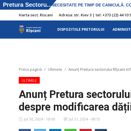
Harta sect. Riscani
Adresa: str. Kiev 3 | tel: +373 (22) 44 
DISPOZITIILE PRETORULUI
ADMINIST
Harta sect. Riscani
DISPOZITIILE PRETORULUI
Adresa: str. Kiev 3 | tel: +373 (22) 44 10
Prima pagină
Ultimele
Anunț Pretura sectorului Rîșcani in
98 | mail: pretura.riscani@gmail.com
ULTIMELE
SERVICII SECTOR
Anunț Pretura sectorulu
ADMINISTRAŢIA
despre modificarea dății
Transparența
Jul 30, 2024 - 18:00
Jul 31, 2024 - 08:15
Proiecte