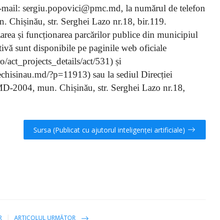
e-mail: sergiu.popovici@pmc.md, la numărul de telefon
 Chișinău, str. Serghei Lazo nr.18, bir.119.
area și funcționarea parcărilor publice din municipiul
tivă sunt disponibile pe paginile web oficiale
/act_projects_details/act/531) și
chisinau.md/?p=11913) sau la sediul Direcției
 MD-2004, mun. Chișinău, str. Serghei Lazo nr.18,
Sursa (Publicat cu ajutorul inteligenței artificiale)
R
ARTICOLUL URMĂTOR