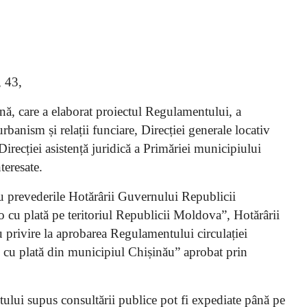
, 43,
nă, care a elaborat proiectul Regulamentului, a
urbanism și relații funciare, Direcției generale locativ
irecției asistență juridică a Primăriei municipiului
teresate.
cu prevederile Hotărârii Guvernului Republicii
 cu plată pe teritoriul Republicii Moldova”, Hotărârii
rivire la aprobarea Regulamentului circulației
o cu plată din municipiul Chișinău” aprobat prin
ului supus consultării publice pot fi expediate până pe