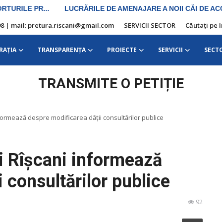
10 98 | mail: pretura.riscani@gmail.com
SERVICII SECTOR
Căutați pe 
RAŢIA
TRANSPARENȚA
PROIECTE
SERVICII
SECT
TRANSMITE O PETIȚIE
formează despre modificarea dății consultărilor publice
i Rîșcani informează
 consultărilor publice
92