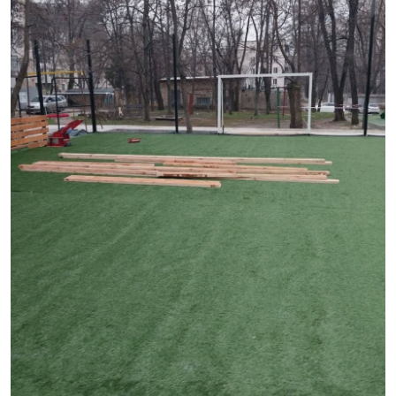
SERVICII
Sectorul Rîșcani
Căutați pe Internet