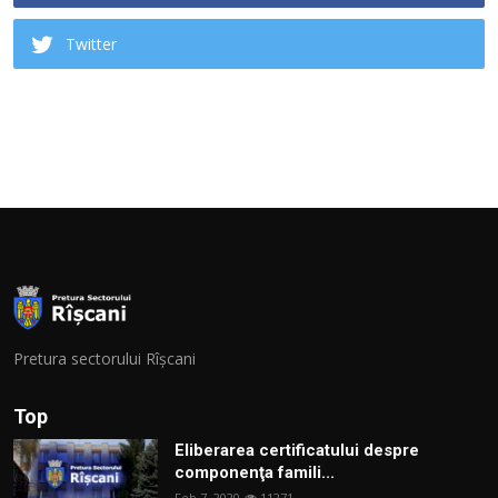
Twitter
Pretura sectorului Rîșcani
Top
Eliberarea certificatului despre
componenţa famili...
Feb 7, 2020
11271