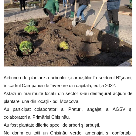
SERVICII
Sectorul Rîșcani
Căutați pe Internet
Acțiunea de plantare a arborilor și arbuștilor în sectorul Rîşcani,
în cadrul Campaniei de înverzire din capitala, ediția 2022.
Astăzi în mai multe locații din sector s-au desfăşurat acțiuni de
plantare, una din locații - bd. Moscova.
Au participat colaboratori ai Preturii, angajați ai AGSV și
colaboratori ai Primăriei Chișinău.
Au fost plantate diferite specii de arbori şi arbuşti.
Ne dorim cu toții un Chișinău verde, amenajat și confortabil