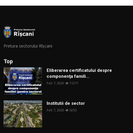
Pretura sectorului Rîșcani
Top
Eliberarea certificatului despre
componenţa famili...
Feb 7, 2020
11271
Institutii de sector
Feb 7, 2020
6255