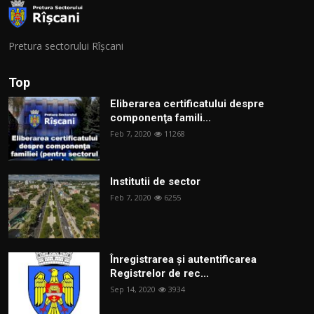
Pretura sectorului Rîșcani
Top
Eliberarea certificatului despre
componenţa famili...
Feb 7, 2020
11268
Institutii de sector
Feb 7, 2020
6255
Înregistrarea și autentificarea
Registrelor de rec...
Sep 14, 2020
3934