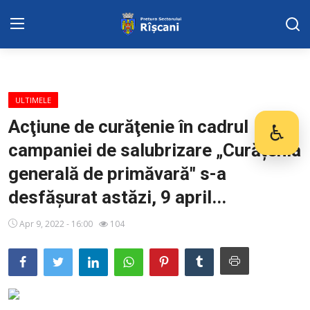
Harta sect. Riscani
ULTIMELE
DISPOZITIILE PRETORULUI
Acţiune de curăţenie în cadrul
♿
Des
campaniei de salubrizare „Curățenia
Adresa: str. Kiev 3 | tel: +373 (22) 44 10
98 | mail: pretura.riscani@gmail.com
generală de primăvară" s-a
desfăşurat astăzi, 9 april...
SERVICII SECTOR
Apr 9, 2022 - 16:00
104
ADMINISTRAŢIA
Transparența
Proiecte