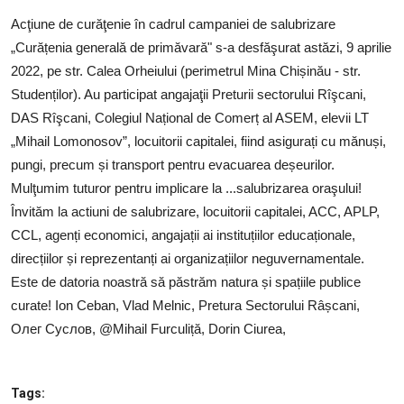
SERVICII
Acţiune de curăţenie în cadrul campaniei de salubrizare
„Curățenia generală de primăvară" s-a desfăşurat astăzi, 9 aprilie
Sectorul Rîșcani
2022, pe str. Calea Orheiului (perimetrul Mina Chișinău - str.
Căutați pe Internet
Studenților). Au participat angajaţii Preturii sectorului Rîşcani,
DAS Rîşcani, Colegiul Național de Comerț al ASEM, elevii LT
„Mihail Lomonosov”, locuitorii capitalei, fiind asigurați cu mănuși,
pungi, precum și transport pentru evacuarea deșeurilor.
Mulţumim tuturor pentru implicare la ...salubrizarea oraşului!
Învităm la actiuni de salubrizare, locuitorii capitalei, ACC, APLP,
CCL, agenți economici, angajații ai instituțiilor educaționale,
direcțiilor și reprezentanți ai organizațiilor neguvernamentale.
Este de datoria noastră să păstrăm natura și spațiile publice
curate! Ion Ceban, Vlad Melnic, Pretura Sectorului Râșcani,
Олег Суслов, @Mihail Furculiță, Dorin Ciurea,
Tags: